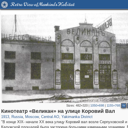
Retro View of Mankind's Habitat
Sizes:
482×320
|
1050×698
|
1155×768
W
319,878
1,407,262
160,021
8,286
29,248
5,916
13,378
458
Кинотеатр «Великан» на улице Коровий Вал
1913
,
Russia
,
Moscow
,
Central AO
,
Yakimanka District
"В конце XIX- начале XX века улицу Коровий вал возле Серпуховской и
Калужской площадей была застроена большими каменными зданиями. 