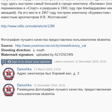
году здесь выстроен самый большой в городе кинотеатр «Великан» (по
переименован в «Спорт» и разрушен в 1941 году при бомбардировке не
авиацией). На его месте в 1957 году построен кинотеатр «Буревестник»
известным архитектором И.В. Жолтовским".
http://www.rulife.ru/mode/article/1289
Фотография лучшего качества предоставлена пользователем ekaterina
Source:
http://www.yourmoscow.ru/city/street/koroviy_val
Shooting direction:
south

Watermark signature:
uploaded by ALYOSCHIN
2
Sign in to share your opinion
Latest comment: 11 December 2010, 16:01
Danushka
·
17 March 2010, 13:24
Адрес кинотеатра был Коровий вал, д. 3
Danushka
·
11 December 2010, 16:01
Размещена фотография лучшего качества, предоставленная
пользователем ekaterina