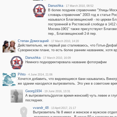
Danushka
·
17 March 2010, 08:52
В более позднем справочнике "Улицы Моск
словарь-справочник" 2003 год в статье Ро
назывался Благовещинский - по церкви Б
построенной в Ростовской слободе в 1412 г.
Москва-1901" также присутствуют Благов
пер., Благовещенский 2-й пер.
Степан Домогацкий
·
17 March 2010, 14:20
Действительно, не первый раз сталкиваюсь, что Готье-Дюфай
Суворинском плане, то есть более ранним названием, хотя в
Danushka
·
17 March 2010, 16:09
Немного подкорректировала название фотографии
Pihto
·
4 June 2014, 21:06
Хочется добавить, что виднеющиеся бани назывались Виногра
же здании находился вытрезвитель. Это уже в советские врем
Georg1934
·
19 June 2016, 13:31
А вытрезвитель(долгое время-женский) чуть левее и гл
последних.
vvandr_48
·
13 April 2017, 21:17
v
Вытрезвитель № 8 имел и женское и мужское отдел
,подороже и подешевле . В конце 50-х сделали по о