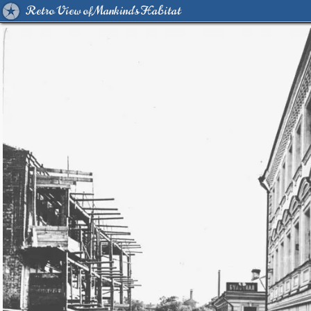
Retro View of Mankind's Habitat