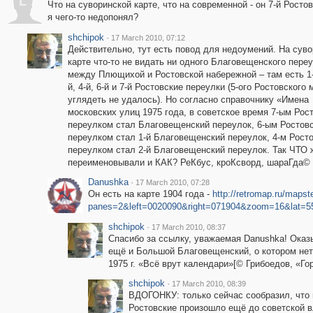
L
Что на суворинской карте, что на современной - он 7-й Ростов
я чего-то недопонял?
shchipok
·
17 March 2010, 07:12
Действительно, тут есть повод для недоумений. На сув
карте что-то не видать ни одного Благовещенского пере
между Плющихой и Ростовской набережной – там есть 1-й
й, 4-й, 6-й и 7-й Ростовские переулки (5-ого Ростовского 
углядеть не удалось). Но согласно справочнику «Имена
московских улиц 1975 года, в советское время 7-ым Рос
переулком стал Благовещенский переулок, 6-ым Ростов
переулком стал 1-й Благовещенский переулок, 4-м Рост
переулком стал 2-й Благовещенский переулок. Так ЧТО 
переименовывали и КАК? РеКбус, кроКсворд, шараГда©
Danushka
·
17 March 2010, 07:28
Он есть на карте 1904 года -
http://retromap.ru/mapst
panes=2&left=0020090&right=071904&zoom=16&lat=5
shchipok
·
17 March 2010, 08:37
Спасибо за ссылку, уважаемая Danushka! Оказ
ещё и Большой Благовещенский, о котором нет
1975 г. «Всё врут календари»[© Грибоедов, «Го
shchipok
·
17 March 2010, 08:39
ВДОГОНКУ: только сейчас сообразил, что
Ростовские произошло ещё до советской в