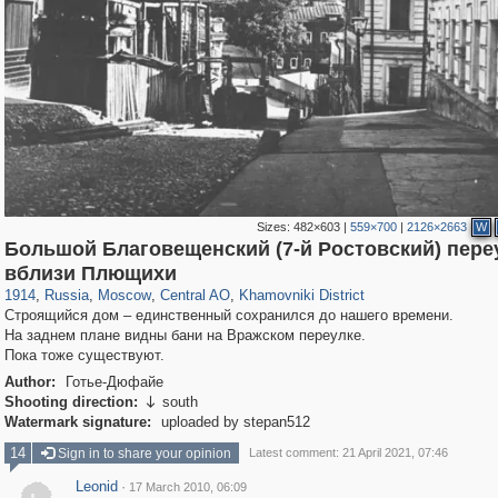
Sizes:
482×603
|
559×700
|
2126×2663
W
Большой Благовещенский (7-й Ростовский) пере
319,780
1,406,255
159,978
8,286
29,243
5,916
19,394
722
вблизи Плющихи
1914
,
Russia
,
Moscow
,
Central AO
,
Khamovniki District
Строящийся дом – единственный сохранился до нашего времени.
На заднем плане видны бани на Вражском переулке.
Пока тоже существуют.
Author:
Готье-Дюфайе
Shooting direction:
south

Watermark signature:
uploaded by stepan512
14
Sign in to share your opinion
Latest comment: 21 April 2021, 07:46
Leonid
·
17 March 2010, 06:09