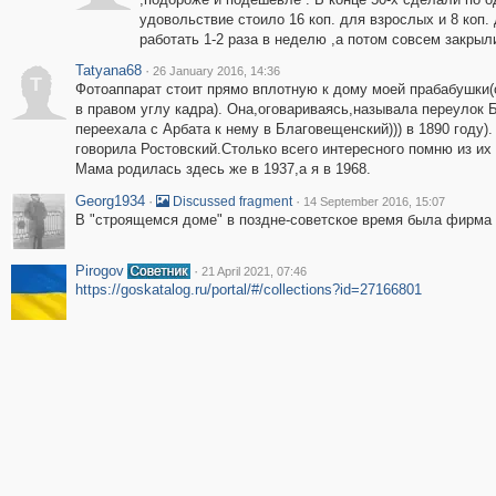
удовольствие стоило 16 коп. для взрослых и 8 коп. 
работать 1-2 раза в неделю ,а потом совсем закрыл
Tatyana68
·
26 January 2016, 14:36
T
Фотоаппарат стоит прямо вплотную к дому моей прабабушки(о
в правом углу кадра). Она,оговариваясь,называла переулок
переехала с Арбата к нему в Благовещенский))) в 1890 году)
говорила Ростовский.Столько всего интересного помню из их 
Мама родилась здесь же в 1937,а я в 1968.
Georg1934
·
·
Discussed fragment
14 September 2016, 15:07
В "строящемся доме" в поздне-советское время была фирма 
Pirogov
·
21 April 2021, 07:46
https://goskatalog.ru/portal/#/collections?id=27166801