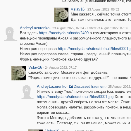
на берегу еще лиманчик появился, кот
Vslav16
·
23 August 2022, 06:32
Мне кажется , сейчас точка стоит
Да, там появилась этот лиман. Т
AndreyLazurenko
·
·
23 August 2022, 07:34
Edited 23 August 2022, 07:36
A
Вот здесь
https://meotyda.ru/node/2499
в комментариях к стат
немецкой переправы Аксая и разбомбленного плашкоутного мо
стороны Аксая).
Немецкая переправа
https://meotyda.ru/sites/default/files/0001.
Немецкая переправа слева, справа - разрушенный плашкоут
Форма немецких понтонов какая-то другая?
Vslav16
·
24 August 2022, 07:17
Спасибо за фото. Можете эти фот добавить.
"Форма немецких понтонов какая-то другая?" - не понял 
AndreyLazurenko
·
·
Discussed fragment
25 August 2022,
A
Я имею в виду "нос" понтонной секции (см. выделе
https://meotyda.ru/sites/default/files/0001.jpg
Хотя... п
потом снять, другой собрать на том же месте. Опят
могла совершать налеты, разбомбить понтон, а немц
вариантов масса...
Фото с Меотиды добавлять не стану, т.к. человек ко
тоже есть. Поэтому, т.к. он их нашел, может он их и