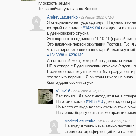
плоскость земли.
Точка сейчас уплыла на Восток.
AndreyLazurenko
·
22 August 2022, 07:53
A
Я специально ее туда сдвинул. Я думаю это не
который на снимке
#1486004
находился в створ
Буденновского спуска.
Это аэрофото подписано 11.10.41 (правый нижни
Это накануне первой оккупации Ростова. Т.о. я
что на аэрофото еще наш старый плашкоутный
#1346088
и
#236145
А понтонный мост, который на данном снимке -
НЕ в створе с Буденновским спуском (спуск - л
Возможно плашкоутный мост был разрушен, и р
это только версия... Я об этом ничего не знаю..
был Буденновский спуск.
Vslav16
·
22 August 2022, 13:21
Вас понял . Да мост находится не в створ
На этой съёмке
#1485940
даже виден справ
Но место от куда велась съемка тоже мож
На Левом берегу есть так же правый съезд
AndreyLazurenko
·
22 August 2022, 14:05
A
На воду я точку изначально поставил 
стоял фотографирующий или на земле