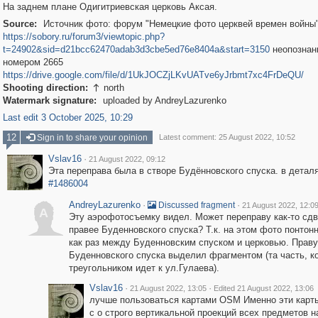
На заднем плане Одигитриевская церковь Аксая.
Source:
Источник фото: форум "Немецкие фото церквей времен войны
https://sobory.ru/forum3/viewtopic.php?
t=24902&sid=d21bcc62470adab3d3cbe5ed76e8404a&start=3150
неопознан
номером 2665
https://drive.google.com/file/d/1UkJOCZjLKvUATve6yJrbmt7xc4FrDeQU/
Shooting direction:
north

Watermark signature:
uploaded by AndreyLazurenko
Last edit 3 October 2025, 10:29
12
Sign in to share your opinion
Latest comment: 25 August 2022, 10:52
Vslav16
·
21 August 2022, 09:12
Эта переправа была в створе Будённовского спуска. в детал
#1486004
AndreyLazurenko
·
·
Discussed fragment
21 August 2022, 12:0
A
Эту аэрофотосъемку видел. Может переправу как-то сд
правее Буденновского спуска? Т.к. на этом фото понтон
как раз между Буденновским спуском и церковью. Прав
Буденновского спуска выделил фрагментом (та часть, к
треугольником идет к ул.Гулаева).
Vslav16
·
·
21 August 2022, 13:05
Edited 21 August 2022, 13:06
лучше пользоваться картами OSM Именно эти карт
с о строго вертикальной проекций всех предметов н