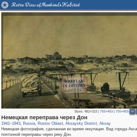
Retro View of Mankind's Habitat
Sizes:
482×315
|
755×493
|
755×493
W
31,024
1,406,672
475
29,243
556
34
206
6
Немецкая переправа через Дон
1942
–
1943
,
Russia
,
Rostov Oblast
,
Aksaysky District
,
Aksay
Немецкая фотография, сделанная во время оккупации. Вид города Акса
понтонной переправы через реку Дон.