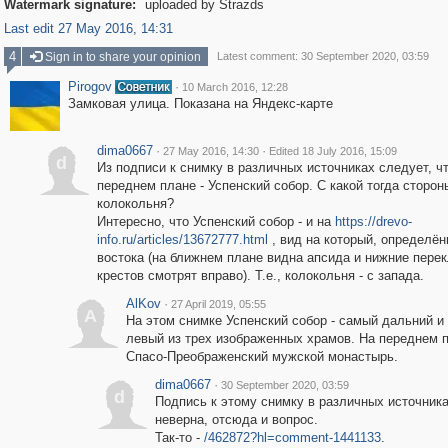
Watermark signature:
uploaded by Strazds
Last edit 27 May 2016, 14:31
4
Sign in to share your opinion
Latest comment: 30 September 2020, 03:59
Pirogov
·
10 March 2016, 12:28
Замковая улица. Показана на Яндекс-карте
dima0667
·
·
27 May 2016, 14:30
Edited 18 July 2016, 15:09
d
Из подписи к снимку в различных источниках следует, чт
переднем плане - Успенский собор. С какой тогда сторо
колокольня?
Интересно, что Успенский собор - и на
https://drevo-
info.ru/articles/13672777.html
, вид на который, определён
востока (на ближнем плане видна апсида и нижние пере
крестов смотрят вправо). Т.е., колокольня - с запада.
AlKov
·
27 April 2019, 05:55
A
На этом снимке Успенский собор - самый дальний и
левый из трех изображенных храмов. На переднем п
Спасо-Преображенский мужской монастырь.
dima0667
·
30 September 2020, 03:59
d
Подпись к этому снимку в различных источник
неверна, отсюда и вопрос.
Так-то -
/462872?hl=comment-1441133
.