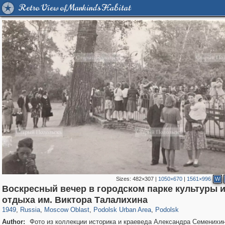
Retro View of Mankind's Habitat
Sizes:
482×307
|
1050×670
|
1561×996
W
Воскресный вечер в городском парке культуры 
96,319
1,406,450
1,691
29,243
3,198
33
2,075
11
отдыха им. Виктора Талалихина
1949
,
Russia
,
Moscow Oblast
,
Podolsk Urban Area
,
Podolsk
Author:
Фото из коллекции историка и краеведа Александра Семенихи