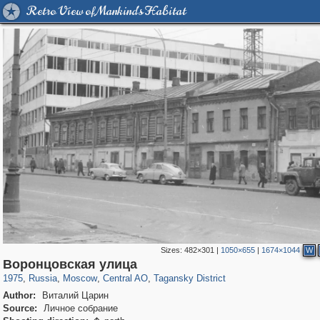
Retro View of Mankind's Habitat
Sizes:
482×301
|
1050×655
|
1674×1044
W
319,861
1,406,930
160,009
8,286
29,248
5,916
10,740
402
Воронцовская улица
1975
,
Russia
,
Moscow
,
Central AO
,
Tagansky District
Author:
Виталий Царин
Source:
Личное собрание