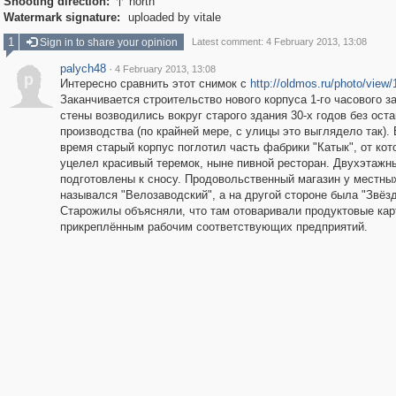
Shooting direction:
north

Watermark signature:
uploaded by vitale
1
Sign in to share your opinion
Latest comment: 4 February 2013, 13:08
palych48
·
4 February 2013, 13:08
p
Интересно сравнить этот снимок с
http://oldmos.ru/photo/view
Заканчивается строительство нового корпуса 1-го часового з
стены возводились вокруг старого здания 30-х годов без ост
производства (по крайней мере, с улицы это выглядело так). 
время старый корпус поглотил часть фабрики "Катык", от кот
уцелел красивый теремок, ныне пивной ресторан. Двухэтажн
подготовлены к сносу. Продовольственный магазин у местны
назывался "Велозаводский", а на другой стороне была "Звёзд
Старожилы объясняли, что там отоваривали продуктовые кар
прикреплённым рабочим соответствующих предприятий.