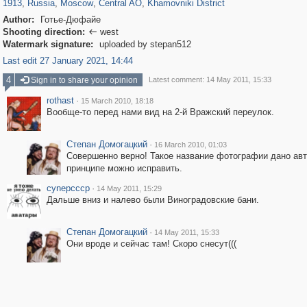
1913
,
Russia
,
Moscow
,
Central AO
,
Khamovniki District
Author:
Готье-Дюфайе
Shooting direction:
west

Watermark signature:
uploaded by stepan512
Last edit 27 January 2021, 14:44
4
Sign in to share your opinion
Latest comment: 14 May 2011, 15:33
rothast
·
15 March 2010, 18:18
Вообще-то перед нами вид на 2-й Вражский переулок.
Степан Домогацкий
·
16 March 2010, 01:03
Совершенно верно! Такое название фотографии дано авт
принципе можно исправить.
cynepcccp
·
14 May 2011, 15:29
Дальше вниз и налево были Виноградовские бани.
Степан Домогацкий
·
14 May 2011, 15:33
Они вроде и сейчас там! Скоро снесут(((