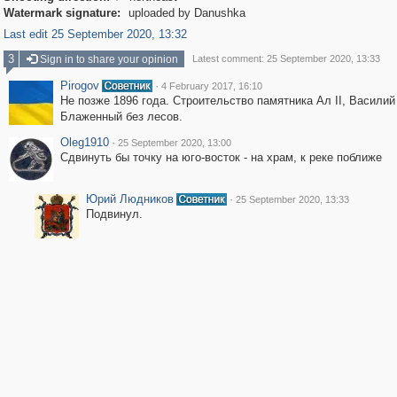
Watermark signature:
uploaded by Danushka
Last edit 25 September 2020, 13:32
3
Sign in to share your opinion
Latest comment: 25 September 2020, 13:33
Pirogov
·
4 February 2017, 16:10
Не позже 1896 года. Строительство памятника Ал II, Василий
Блаженный без лесов.
Oleg1910
·
25 September 2020, 13:00
Сдвинуть бы точку на юго-восток - на храм, к реке поближе
Юрий Людников
·
25 September 2020, 13:33
Подвинул.