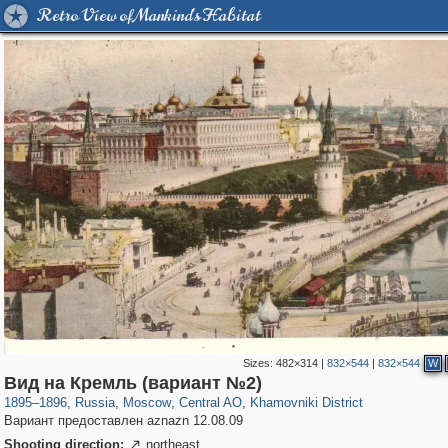
Retro View of Mankind's Habitat
Sizes:
482×314
|
832×544
|
832×544
W
319,882
1,407,351
160,021
8,286
29,248
5,916
19,395
722
Вид на Кремль (вариант №2)
1895
–
1896
,
Russia
,
Moscow
,
Central AO
,
Khamovniki District
Вариант предоставлен aznazn 12.08.09
Shooting direction:
northeast
