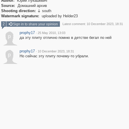
Author:
Юрий Лукашевич
Source:
Домашний архив
Shooting direction:
south

Watermark signature:
uploaded by Helder23
2
Sign in to share your opinion
Latest comment: 10 December 2023, 18:31
prophy17
·
25 May 2010, 13:03
p
да эту плиту отлично помню в детстве бегал по ней
prophy17
·
10 December 2023, 18:31
p
Но сейчас эту плиту почему-то убрали.