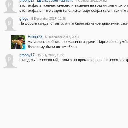
prophy17
·
·
Discussed fragment
4 October 2012, 07:52
p
этот асфальт сейчас снесен, и заменен на гравий или что-то 
этот асфальт, что виден на снимке, еще сохранялся, так что
gregv
·
5 December 2017, 10:36
g
На дороге следы от авто, а что было активное движение, се
Helder23
·
5 December 2017, 20:41
Активного не было, но машины ездили. Парковые службы
Лучевому были автомобили.
prophy17
·
15 July 2018, 11:30
p
въезд был свободный, только на время карнавала ворота за