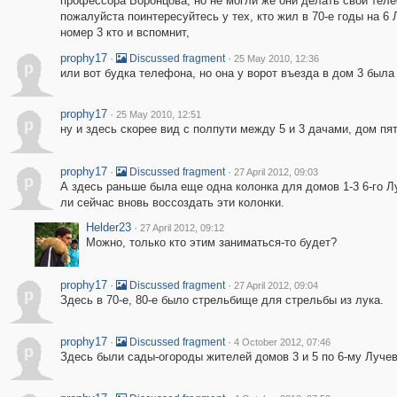
профессора Воронцова, но не могли же они делать свои тел
пожалуйста поинтересуйтесь у тех, кто жил в 70-е годы на 
номер 3 кто и вспомнит,
prophy17
·
·
Discussed fragment
25 May 2010, 12:36
p
или вот будка телефона, но она у ворот въезда в дом 3 была
prophy17
·
25 May 2010, 12:51
p
ну и здесь скорее вид с полпути между 5 и 3 дачами, дом пя
prophy17
·
·
Discussed fragment
27 April 2012, 09:03
p
А здесь раньше была еще одна колонка для домов 1-3 6-го Лу
ли сейчас вновь воссоздать эти колонки.
Helder23
·
27 April 2012, 09:12
Можно, только кто этим заниматься-то будет?
prophy17
·
·
Discussed fragment
27 April 2012, 09:04
p
Здесь в 70-е, 80-е было стрельбище для стрельбы из лука.
prophy17
·
·
Discussed fragment
4 October 2012, 07:46
p
Здесь были сады-огороды жителей домов 3 и 5 по 6-му Лучев