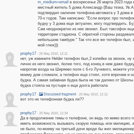
m_medium=email
в воскресенье 26 марта 2023 года 
местный житель 5 дома Александр (Ваш тезка, Ув.А
подтвердил наличие телефона-автомата у 3 дома в
70-х годов. Там написано: "Если вопрос про телеф
будку у 3 дома еще актуален, могу подтвердить. Бу
Сам неоднократно из нее звонил. Был таксофон ещ
территории стадиона. С обратной стороны раздевалк
небольшом тамбуре." Так что все же телефон был, и
мой глюк)))
prophy17
·
25 May 2010, 12:11
p
нет, уж извините Helder телефон был,2 копейки за звонок, ну 
лично из него звонил, более того, под конец в нем даже будк
напротив входа на Ширяево поле с 6-го Лучевого, можете уто
моему дом сломали, а телефон еще стоял, хотя впрочем и 
будка. А самая забавная будка была не так далеко от Школы 
будка стояла на пустыре о еще долга работала
prophy17
·
·
Discussed fragment
25 May 2010, 12:12
p
вот это не телефонная будка ли??
prophy17
·
25 May 2010, 12:34
p
Да в продолжение темы о телефоне, он ведь по мимо всего п
иметь возможность вызывать скорую помощь или милицию, а 
не было, по-моему на третьей даче вроде бы жил милиционер 