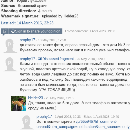
Author:
Юрий Лукашевич
Source:
Домашний архив
Shooting direction:
south

Watermark signature:
uploaded by Helder23
Last edit 14 March 2016, 23:23
17
Sign in to share your opinion
Latest comment: 1 April 2023, 19:33
prophy17
·
18 May 2010, 12:58
p
да отличное также фото, справа первый дом - это дом № 3 по
Лучевому просеку, возле него как я и писал уже был телефо
prophy17
·
·
Discussed fragment
25 May 2010, 06:00
p
Дамы и господа - это весьма знаменательный объект - колонк
вкусной, полагаю артезианской водой, ну в холодную пору, х
летом вода быля ледяная до сих пор помню ее вкус. Хотя мо
ошибаюсь и под колонку был подведен какой-то водопровод,
не знаю я был маленьким тогда, но это она - колонка дома но
Лучевому. УРА ТОВАРИЩИ!!!))
Helder23
·
25 May 2010, 11:16
Да, точно, колонка 5-го дома. А вот телефона-автомата
сроду не было.)
prophy17
·
·
1 April 2023, 19:33
Edited 1 April 2023, 19:40
p
Вот в комментариях к
/p/665946?hl=comment-
unread&utm_campaign=notification&utm_source=notify_