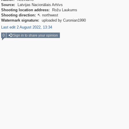
Source:
Latvijas Nacionālais Arhīvs
Shooting location address:
Rožu Laukums
Shooting direction:
northwest

Watermark signature:
uploaded by Curonian1990
Last edit 2 August 2022, 13:34
0
Sign in to share your opinion