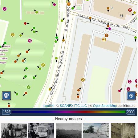
2
2
2
2
4
2
4
2
2
5
2
2
2
Leaflet
| ©
SCANEX ITC LLC
| ©
OpenStreetMap
contributors
2
1826
2000
Nearby images
2
2
2