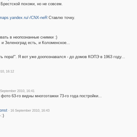
рестской похожи, но не совсем.
/maps.yandex.ru/-/CNX-neR
Ставлю точку.
вать в неопознанные снимки :)
 и Зеленоград есть, и Коломенское...
 пора!". Я вот уже доопознавался - до домов КОПЭ в 1963 году...
10, 16:12
 September 2010, 16:41
 фото 63-го видны многоэтажки 73-го года постройки...
onst
·
16 September 2010, 16:43
 :)