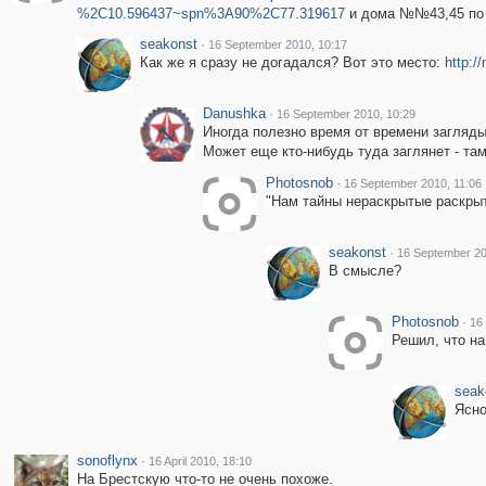
%2C10.596437~spn%3A90%2C77.319617
и дома №№43,45 по Б
seakonst
·
16 September 2010, 10:17
Как же я сразу не догадался? Вот это место:
http:/
Danushka
·
16 September 2010, 10:29
Иногда полезно время от времени загляды
Может еще кто-нибудь туда заглянет - там
Photosnob
·
16 September 2010, 11:06
"Нам тайны нераскрытые раскрыть
seakonst
·
16 September 20
В смысле?
Photosnob
·
16
Решил, что на
seak
Ясно
sonoflynx
·
16 April 2010, 18:10
На Брестскую что-то не очень похоже.