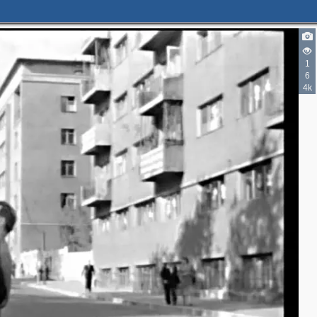
1
6
4k
4
2
2
5