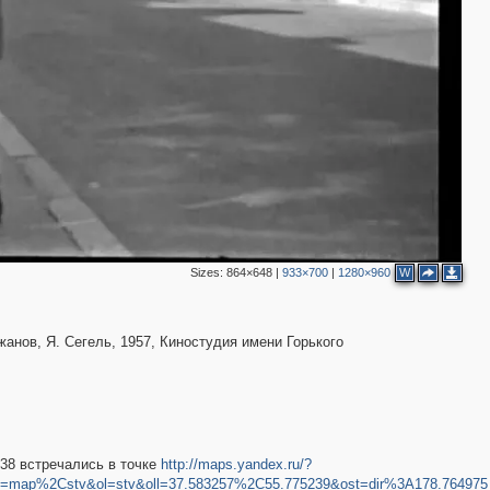
5
2
Sizes:
864×648
|
933×700
|
1280×960
W
анов, Я. Сегель, 1957, Киностудия имени Горького
 38 встречались в точке
http://maps.yandex.ru/?
=map%2Cstv&ol=stv&oll=37.583257%2C55.775239&ost=dir%3A178.764975