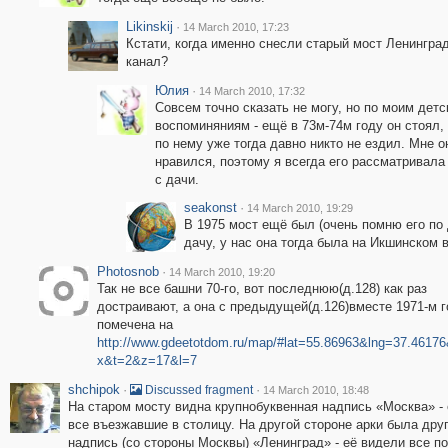
Likinskij
·
14 March 2010, 17:23
Кстати, когда именно снесли старый мост Ленингра
канал?
Юлия
·
14 March 2010, 17:32
Совсем точно сказать не могу, но по моим дет
воспоминяниям - ещё в 73м-74м году он стоял,
по нему уже тогда давно никто не ездил. Мне о
нравился, поэтому я всегда его рассматривала
с дачи.
seakonst
·
14 March 2010, 19:29
В 1975 мост ещё был (очень помню его по 
дачу, у нас она тогда была на Икшинском в
Photosnob
·
14 March 2010, 19:20
Так не все башни 70-го, вот последнюю(д.128) как раз
достраивают, а она с предыдущей(д.126)вместе 1971-м 
помечена на
http://www.gdeetotdom.ru/map/#lat=55.86963&lng=37.461
x&t=2&z=17&l=7
shchipok
·
·
Discussed fragment
14 March 2010, 18:48
На старом мосту видна крупнобуквенная надпись «Москва» -
все въезжавшие в столицу. На другой стороне арки была дру
надпись (со стороны Москвы) «Ленинград» - её видели все п