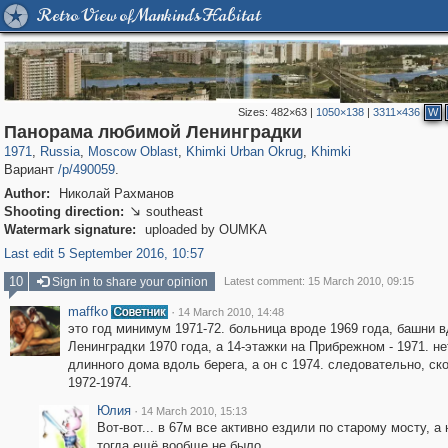
Retro View of Mankind's Habitat
Sizes:
482×63
|
1050×138
|
3311×436
W
96,407
1,406,683
1,691
29,243
3,279
34
2,209
5
Панорама любимой Ленинградки
1971
,
Russia
,
Moscow Oblast
,
Khimki Urban Okrug
,
Khimki
Вариант
/p/490059
.
Author:
Николай Рахманов
Shooting direction:
southeast

Watermark signature:
uploaded by OUMKA
Last edit 5 September 2016, 10:57
10
Sign in to share your opinion
Latest comment: 15 March 2010, 09:15
maffko
·
14 March 2010, 14:48
это год минимум 1971-72. больница вроде 1969 года, башни 
Ленинградки 1970 года, а 14-этажки на Прибрежном - 1971. не
длинного дома вдоль берега, а он с 1974. следовательно, ско
1972-1974.
Юлия
·
14 March 2010, 15:13
Вот-вот... в 67м все активно ездили по старому мосту, а 
тогда ещё вообще не было.