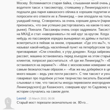
Москву. Вспоминается старая байка, слышанная мной очень 
водителя такси: к таксомотору, стоявшему у Ленинградского 
подошли два парня кавказского облика в хорошем подпитии и
попросили его отвезти их в Ленинград – они опоздали на толь
ушедший поезд. Сговорились за очень хорошие деньги (парн
признались, что они успешно расторговались на каком-то мо
рынке). Поехали. Пассажиры очень скоро задремали. Таксис
на МКАД и стал «наворачивать» по ней круг за кругом. Когда 
нибудь из пассажиров изредка выныривал из дрёмы и пытал
всмотреться в пейзаж за окном, спрашивая: «Где это мы?», т
называл какой-нибудь населённый пункт на петербургском тр
приговаривая: «Спи спокойно, к утру доедем». Когда забрезж
рассвет, машина остановилась перед въездом на этом стары
клиентов, попросил рассчитаться. «А где же Ленинград?» - «В
остановился на окраине?» - «Мне с московскими номерами н
самым безжалостным образом.» - «Как же мы доберёмся в цен
много машин – ведь уже почти рассвет». С тем таксист и уех
говаривал про подобное устное творчество писатель Василий
слыхивал о том, что таксисты иногда перевозили иногородни
Ленинградского) до Казанского, совершив круг по Садовому 
истории случались на самом деле.
Leonid
·
15 March 2010, 06:06
L
Старый мост порезали окончательно ок. 80-го...