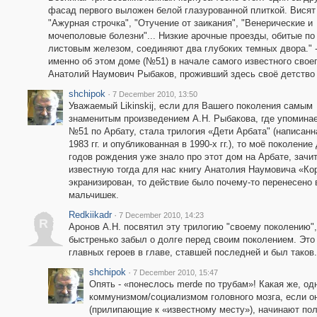
фасад первого выложен белой глазурованной плиткой. Висят 
"Ажурная строчка", "Отучение от заикания", "Венерические и
мочеполовые болезни"... Низкие арочные проезды, обитые по
листовым железом, соединяют два глубоких темных двора." -
именно об этом доме (№51) в начале самого известного свое
Анатолий Наумович Рыбаков, проживший здесь своё детство 
shchipok
·
7 December 2010, 13:50
Уважаемый Likinskij, если для Вашего поколения самым
знаменитым произведением А.Н. Рыбакова, где упомина
№51 по Арбату, стала трилогия «Дети Арбата" (написанн
1983 гг. и опубликованная в 1990-х гг.), то моё поколени
годов рождения уже знало про этот дом на Арбате, зачит
известную тогда для нас книгу Анатолия Наумовича «Корти
экранизирован, то действие было почему-то перенесено 
мальчишек.
Redkiikadr
·
7 December 2010, 14:23
R
Аронов А.Н. посвятил эту трилогию "своему поколению", 
быстренько забыл о долге перед своим поколением. Это
главных героев в главе, ставшей последней и был таков. 
shchipok
·
7 December 2010, 15:47
Опять - «понеслось merde по трубам»! Какая же, од
коммунизмом/социализмом головного мозга, если о
(прилипающие к «известному месту»), начинают по