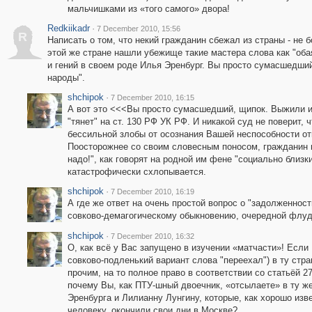
мальчишками из «того самого» двора!
Redkiikadr
·
7 December 2010, 15:56
R
Написать о том, что некий гражданин сбежал из страны - не 
этой же стране нашли убежище такие мастера слова как "оба
и гений в своем роде Илья Эренбург. Вы просто сумасшедший
народы".
shchipok
·
7 December 2010, 16:15
А вот это <<<Вы просто сумасшедший, щипок. Выжили и
"тянет" на ст. 130 РФ УК РФ. И никакой суд не поверит, 
бессильной злобы от осознания Вашей неспособности о
Поосторожнее со своим словесным поносом, гражданин в 
надо!", как говорят на родной им фене "социально близ
катастрофически схлопывается.
shchipok
·
7 December 2010, 16:19
А где же ответ на очень простой вопрос о "задолженнос
совково-демагогическому обыкновению, очередной флуд
shchipok
·
7 December 2010, 16:32
О, как всё у Вас запущено в изучении «матчасти»! Если
совково-подленький вариант слова "переехал") в ту стр
прочим, на то полное право в соответствии со статьёй 2
почему Вы, как ПТУ-шный двоечник, «отсылаете» в ту 
Эренбурга и Лилианну Лунгину, которые, как хорошо 
человеку, окончили свои дни в Москве?