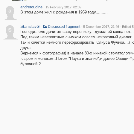
andreroucine
·
15 February 2017, 02:39
a
В этом доме жил с рождения в 1959 году..........
StanislavGl
·
·
·
Discussed fragment
5 December 2017, 21:46
Edited 
S
Господи...еле дочитал вашу переписку...думал ей конца нет...
Под таким невероятным снимком совсем некрасивый диалог..
Так и хочется немного перефразировать Юлиуса Фучика....Л
друга........
Вернемся к фотографии) в начале 80-х никакой стоматологич
,сыром и молоком..Потом "Наука и знание",и далее Овощи-Фр
булочной ?