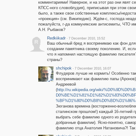
комментариями! Наверное, и на этот раз они явят се
КПСС-ного словоблудия), приписывая при этом свои
было, а также свои собственные комплексы/недостат
«проекция» (см. Википедию). Ждём-с, господа неаде
пожалуйста, г-да коммунякские антисемиты, ЧТО
А.Н. Рыбаков?
Redkiikadr
·
7 December 2010, 15:52
R
Ваш обычный бред я воспринимаю как фон для 
создании памятника своему поколению. И, если
что я напомнил настоящую фамилию писателя? 
страны?
shchipok
·
7 December 2010, 16:07
Флудеров лучше не кормить! Особенно та
воспринимают как фамилию папы (Аронов)
Андреевой
(
http://ru.wikipedia.org/wiki/%D0%
D0%BE%D1%81%D1%82%D1%83%D0%B
%BF%D1%80%D0%B8%D0%BD%D1%86%
Зюганова времена (восторженно-возлюбле
сталинском прошлом!) каждый 16-летний г
выбрать себе фамилию одного из родителей
добрачные фамилии). Ясно-понятно, самор
фамилию отца Анатолия Натановича?! Так