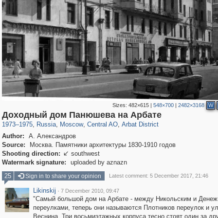
Sizes:
482×615
|
548×700
|
2482×3168
W
319,780
1,406,296
159,978
8,286
29,243
5,916
13,485
356
Доходный дом Панюшева на Арбате
1973
–
1975
,
Russia
,
Moscow
,
Central AO
,
Arbat District
Author:
А. Александров
Source:
Москва. Памятники архитектуры 1830-1910 годов
Shooting direction:
southwest

Watermark signature:
uploaded by aznazn
25
Sign in to share your opinion
Latest comment: 5 December 2017, 21:46
Likinskij
·
7 December 2010, 09:47
"Самый большой дом на Арбате - между Никольским и Дене
переулками, теперь они называются Плотников переулок и у
Веснина. Три восьмиэтажных корпуса тесно стоят один за др