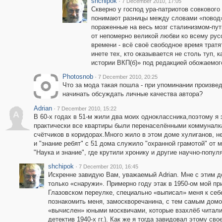
shchipok
·
7 December 2010, 17:05
Скверно у господ ура-патриотов совкового 
понимают разницы между словами «повод» 
пораженные на весь мозг сталинизмом-пути
от непомерно великой любви ко всему русс
времени - всё своё свободное время тратя
инете тех, кто оказывается не столь туп, 
истории ВКП(б)» под редакцией обожаемог
Photosnob
·
7 December 2010, 20:25
Что за мода такая пошла - при упоминании произведе
начинать обсуждать личные качества автора?
Adrian
·
7 December 2010, 15:22
A
В 60-х годах в 51-м жили два моих одноклассника,поэтому я 
практически все квартиры были перенаселёнными коммуналк
счётчиков в коридорах.Много жило в этом доме хулиганов, н
и "знание ребят" с 51 дома служило "охранной грамотой" от 
"Наука и знание", где крутили хронику и другие научно-попу
shchipok
·
7 December 2010, 16:45
Искренне завидую Вам, уважаемый Adrian. Мне с этим д
только «снаружи». Примерно году этак в 1950-ом мой пр
Глазовском переулке, специально «выписал» меня к себе
познакомить меня, замоскворечанина, с тем самым домо
«вычислен» юными москвичами, которые взахлёб читал
детектив 1940-х гг.). Как же я тогда завидовал этому св