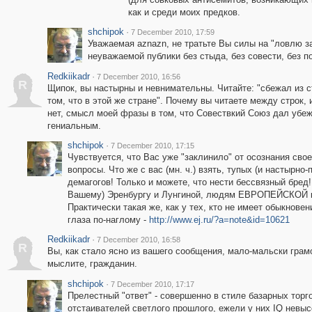
как и среди моих предков.
shchipok
·
7 December 2010, 17:59
Уважаемая aznazn, не тратьте Вы силы на "ловлю за
неуважаемой публики без стыда, без совести, без по
Redkiikadr
·
7 December 2010, 16:56
R
Щипок, вы настырны и невнимательны. Читайте: "сбежал из с
том, что в этой же стране". Почему вы читаете между строк,
нет, смысл моей фразы в том, что Совествкий Союз дал убе
гениальным.
shchipok
·
7 December 2010, 17:15
Чувствуется, что Вас уже "заклинило" от осознания св
вопросы. Что же с вас (мн. ч.) взять, тупых (и настырн
демагогов! Только и можете, что нести бессвязный бре
Вашему) Эренбургу и Лунгиной, людям ЕВРОПЕЙСКОЙ ку
Практически такая же, как у тех, кто не имеет обыкновени
глаза по-наглому -
http://www.ej.ru/?a=note&id=10621
Redkiikadr
·
7 December 2010, 16:58
R
Вы, как стало ясно из вашего сообщения, мало-мальски гра
мыслите, гражданин.
shchipok
·
7 December 2010, 17:17
Прелестный "ответ" - совершенно в стиле базарных торгов
отстаивателей светлого прошлого, ежели у них IQ невыс