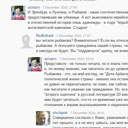
aznazn
·
7 December 2010, 17:50
И Эренбург, и Лунгина, и Рыбаков - наши соотечественник
предоставившая им убежище. А вот выискивали еврейск
в отечественной истории лишь единожды - в ходе "борьб
антисемитской кампании. Стыдно!
Redkiikadr
·
7 December 2010, 17:57
R
вы читали рыбакова? Внимательно? Если вы относит
рыбакове. А большего гражданина нашей страны, ч
и никогда не будет. Вы "поддакнули" щипку, не вник
aznazn
·
7 December 2010, 18:14
Представьте - не только читала, но и знала ли
и, по моему мнению, как писатель он до уровн
Рыбакова - это, на мой взгляд, не "Дети Арбата
политической жизни страны - именно она остане
но давно не перечитывала, не знаю, как сейча
как писателя и уважаю как гражданина. Но, все
"второго эшелона" в русской литературе 20 века
ими будет читаться, что-то со временем уже н
отношения к вашим высказываниям о национал
shchipok
·
7 December 2010, 18:41
Совершенно согласен с Вами, уважаемая a
лет прошло, а я не могу забыть, как моя ж
(для совковых антисемитов, возникающих 