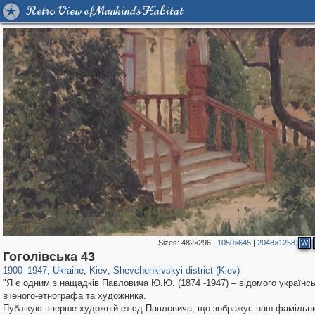
Retro View of Mankind's Habitat
Sizes:
482×296
|
1050×645
|
2048×1258
W
61,122
135,349
1,609
2,358
22,489
663
Гоголівська 43
1900
–
1947
,
Ukraine
,
Kiev
,
Shevchenkivskyi district (Kiev)
"Я є одним з нащадків Павловича Ю.Ю. (1874 -1947) – відомого українс
вченого-етнографа та художника.
Публікую вперше художній етюд Павловича, що зображує наш фамільн