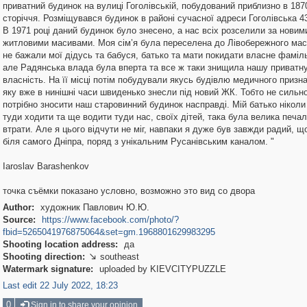
приватний будинок на вулиці Гоголівській, побудований приблизно в 1870
сторіччя. Розміщувався будинок в районі сучасної адреси Гоголівська 4
В 1971 році даний будинок було знесено, а нас всіх розселили за новим
житловими масивами. Моя сім’я була переселена до Лівобережного мас
не бажали мої дідусь та бабуся, батько та мати покидати власне фаміль
але Радянська влада була вперта та все ж таки знищила нашу приватн
власність. На її місці потім побудували якусь будівлю медичного призн
яку вже в нинішні часи швиденько знесли під новий ЖК. Тобто не сильн
потрібно зносити наш старовинний будинок насправді. Мій батько ніколи
туди ходити та ще водити туди нас, своїх дітей, така була велика печал
втрати. Але я цього відчути не міг, навпаки я дуже був завжди радий, щ
біля самого Дніпра, поряд з унікальним Русанівським каналом. "
Iaroslav Barashenkov
точка съёмки показано условно, возможно это вид со двора
Author:
художник Павлович Ю.Ю.
Source:
https://www.facebook.com/photo/?
fbid=5265041976875064&set=gm.1968801629983295
Shooting location address:
да
Shooting direction:
southeast

Watermark signature:
uploaded by KIEVCITYPUZZLE
Last edit 22 July 2022, 18:23
0
Sign in to share your opinion