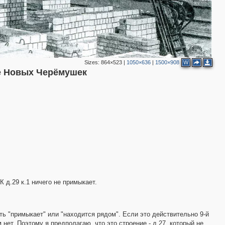
Sizes:
864×523
|
1050×636
|
1500×908
W
ле Новых Черёмушек
К д.29 к.1 ничего не примыкает.
ть "примыкает" или "находится рядом". Если это действительно 9-й
 нет. Поэтому я предполагаю, что это строение - д.27, который не