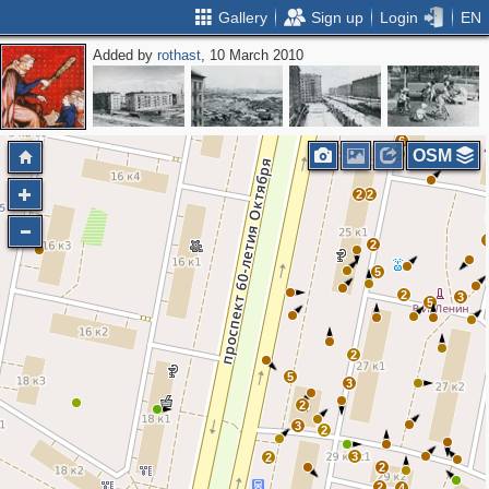
Gallery
Sign up
Login
EN
Added by
rothast
, 10 March 2010
6
6
OSM
2
2
2
2
5
2
3
5
2
5
3
2
3
2
3
2
2
2
4