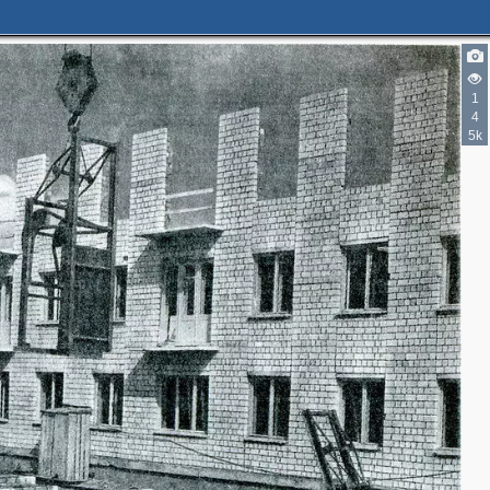
1
4
5k