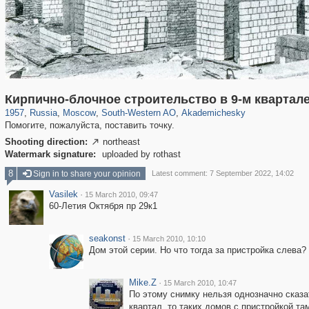
319,724
1,406,030
8,286
12,410
29,243
76
1,504
16
Кирпично-блочное строительство в 9-м кварта
1957
,
Russia
,
Moscow
,
South-Western AO
,
Akademichesky
Помогите, пожалуйста, поставить точку.
Shooting direction:
northeast

Watermark signature:
uploaded by rothast
8
Sign in to share your opinion
Latest comment: 7 September 2022, 14:02
Vasilek
·
15 March 2010, 09:47
60-Летия Октября пр 29к1
seakonst
·
15 March 2010, 10:10
Дом этой серии. Но что тогда за пристройка слева? 
Mike.Z
·
15 March 2010, 10:47
По этому снимку нельзя однозначно сказа
квартал, то таких домов с пристройкой там