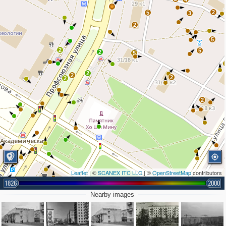
2
5
3
2
5
2
5
2
5
2
2
2
2
2
Leaflet
| ©
SCANEX ITC LLC
| ©
OpenStreetMap
contributors
1826
2000
2
Nearby images
2