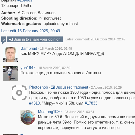
Вариант
#169609
12 января 1959 г.
Author:
А.Сергеев-Васильев
Shooting direction:
northwest

Watermark signature:
uploaded by rothast
Last edit 16 February 2025, 20:49
6
Sign in to share your opinion
Latest comment: 26 October 2014, 22:49
Bambroid
·
18 March 2010, 01:49
Как МИРУ МИР? А где АТОМ ДЛЯ МИРА?)))))
yuri1947
·
18 March 2010, 02:39
Похоже еще до открытия магазина Изотопы
Photosnob
·
·
Discussed fragment
2 August 2010, 20:29
Похоже, что не позже 1958 года - одна полоса для движ
центр и одна обратно, а в 1959-м уже по две полосы пр
#4310
. "Миру- мир" в 58г. был
#17833
Mustang1030
·
23 June 2013, 03:51
Может и 59-й. Ленинский с двумя полосами появилс
раньше лета 59-го. Помню это отчётливо, т. к. очен
переменам, вернувшись в августе из лагеря.