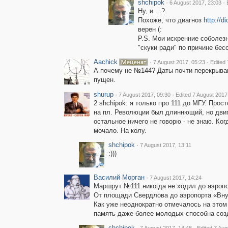
shchipok
·
·
6 August 2017, 23:03
Ну, и ...?
Похоже, что диагноз
http://
верен (:
P.S. Мои искренние соболез
"скуки ради" по причине бес
Aachick
·
·
7 August 2017, 05:23
Edited 
А почему не №144? Даты почти перекрыв
пущен.
shurup
·
·
7 August 2017, 09:30
Edited 7 August 2017
2 shchipok: я только про 111 до МГУ. Прост
на пл. Революции был длиннющий, но двиг
остальное ничего не говорю - не знаю. Ког
мочало. На колу.
shchipok
·
7 August 2017, 13:11
:)))
Василий Морган
·
7 August 2017, 14:24
Маршрут №111 никогда не ходил до аэропо
От площади Свердлова до аэропорта «Вн
Как уже неоднократно отмечалось на этом 
память даже более молодых способна соз
shchipok
·
·