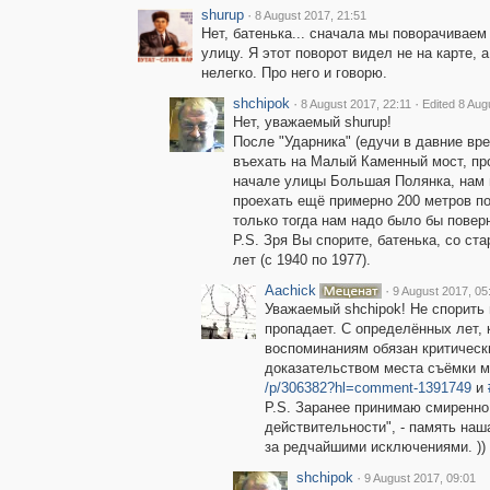
shurup
·
8 August 2017, 21:51
Нет, батенька... сначала мы поворачиваем
улицу. Я этот поворот видел не на карте,
нелегко. Про него и говорю.
shchipok
·
·
8 August 2017, 22:11
Edited 8 Aug
Нет, уважаемый shurup!
После "Ударника" (едучи в давние вр
въехать на Малый Каменный мост, про
начале улицы Большая Полянка, нам
проехать ещё примерно 200 метров п
только тогда нам надо было бы пове
P.S. Зря Вы спорите, батенька, со с
лет (с 1940 по 1977).
Aachick
·
9 August 2017, 05
Уважаемый shchipok! Не спорить 
пропадает. С определённых лет, 
воспоминаниям обязан критическ
доказательством места съёмки мо
/p/306382?hl=comment-1391749
и
P.S. Заранее принимаю смиренно
действительности", - память на
за редчайшими исключениями. ))
shchipok
·
9 August 2017, 09:01