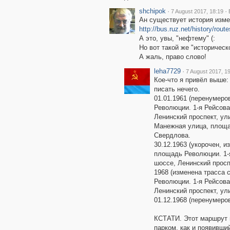
shchipok
·
·
7 August 2017, 18:19
Ан существует история изм
http://bus.ruz.net/history/rou
А это, увы, "нефтему" (:
Но вот такой же "историческ
А жаль, право слово!
leha7729
·
7 August 2017, 1
Кое-что я привёл выше
писать нечего.
01.01.1961 (перенумеров
Революции. 1-я Рейсова
Ленинский проспект, ул
Манежная улица, площа
Свердлова.
30.12.1963 (укорочен, и
площадь Революции. 1-
шоссе, Ленинский просп
1968 (изменена трасса 
Революции. 1-я Рейсова
Ленинский проспект, ул
01.12.1968 (перенумеров
КСТАТИ. Этот маршрут 
парком, как и появившийс