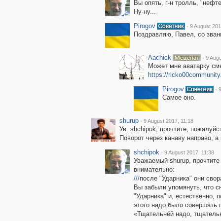
Вы опять, г-н тролль, "нефт
Ну-ну...
Pirogov
·
9 August 201
Поздравляю, Павел, со звани
Aachick
·
9 Augu
Может мне аватарку см
https://ricko00community
Pirogov
·
9
Самое оно.
shurup
·
9 August 2017, 11:18
Ув. shchipok, прочтите, пожалуйс
Поворот через канаву направо, а
shchipok
·
9 August 2017, 11:38
Уважаемый shurup, прочтите
внимательно:
///
после "Ударника" они свор
Вы забыли упомянуть, что 
"Ударника" и, естественно,
этого надо было совершать 
«Тщательне́й надо, тщатель