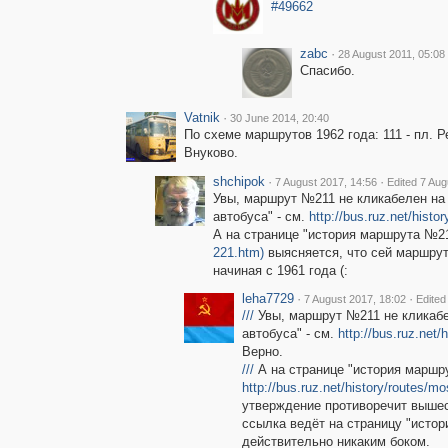
#49662
zabc
·
28 August 2011, 05:08
Спасибо.
Vatnik
·
30 June 2014, 20:40
По схеме маршрутов 1962 года: 111 - пл. Р
Внуково.
shchipok
·
·
7 August 2017, 14:56
Edited 7 Aug
Увы, маршрут №211 не кликабелен на
автобуса" - см.
http://bus.ruz.net/histor
А на странице "история маршрута №21
221.htm)
выясняется, что сей маршрут
начиная с 1961 года (:
leha7729
·
·
7 August 2017, 18:02
Edited
///
Увы, маршрут №211 не кликабе
автобуса" - см.
http://bus.ruz.net/h
Верно.
///
А на странице "история маршр
http://bus.ruz.net/history/routes/m
утверждение противоречит вышеск
ссылка ведёт на страницу "исто
действительно никаким боком.