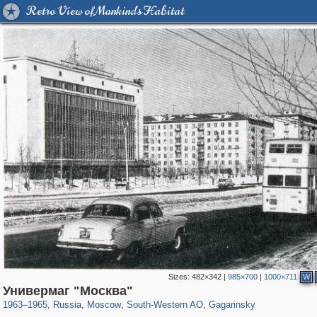
Retro View of Mankind's Habitat
Sizes:
482×342
|
985×700
|
1000×711
W
319,861
1,406,871
8,286
12,415
29,248
76
3,869
20
Универмаг "Москва"
1963
–
1965
,
Russia
,
Moscow
,
South-Western AO
,
Gagarinsky