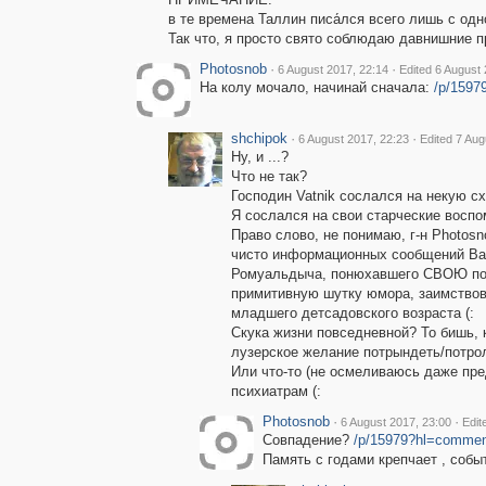
в те времена Таллин писа́лся всего лишь с одно
Так что, я просто свято соблюдаю давнишние пр
Photosnob
·
·
6 August 2017, 22:14
Edited 6 August 
На колу мочало, начинай сначала:
/p/1597
shchipok
·
·
6 August 2017, 22:23
Edited 7 Aug
Ну, и ...?
Что не так?
Господин Vatnik сослался на некую с
Я сослался на свои старческие воспо
Право слово, не понимаю, г-н Photosn
чисто информационных сообщений Вас 
Ромуальдыча, понюхавшего СВОЮ порт
примитивную шутку юмора, заимствов
младшего детсадовского возраста (:
Скука жизни повседневной? То бишь, 
лузерское желание потрындеть/потрол
Или что-то (не осмеливаюсь даже пре
психиатрам (:
Photosnob
·
·
6 August 2017, 23:00
Edit
Совпадение?
/p/15979?hl=commen
Память с годами крепчает , собы