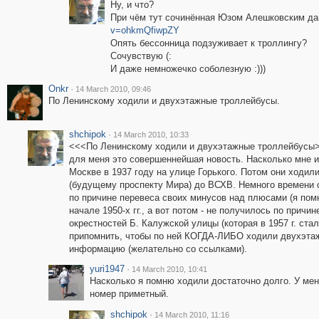
Ну, и что?
При чём тут сочинённая Юзом Алешковским д
v=ohkmQfiwpZY
Опять бессонница подзуживает к троллингу?
Сочувствую (:
И даже немножечко соболезную :)))
Onkr
·
14 March 2010, 09:46
По Ленинскому ходили и двухэтажные троллейбусы.
shchipok
·
14 March 2010, 10:33
<<<По Ленинскому ходили и двухэтажные троллейбусы>>
для меня это совершеннейшая новость. Насколько мне 
Москве в 1937 году на улице Горького. Потом они ходили
(будущему проспекту Мира) до ВСХВ. Немного времени с
по причине перевеса своих минусов над плюсами (я помн
начале 1950-х гг., а вот потом - не получилось по причи
окрестностей Б. Калужской улицы (которая в 1957 г. ста
припомнить, чтобы по ней КОГДА-ЛИБО ходили двухэтаж
информацию (желательно со ссылками).
yuri1947
·
14 March 2010, 10:41
Насколько я помню ходили достаточно долго. У меня
номер приметный.
shchipok
·
14 March 2010, 11:16