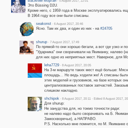
Василий Морган
·
5 August 2017, 22:01
Это Büssing D2U.
Кроме него, с 1959 года в Москве эксплуатировались е
В 1964 году все они были списаны.
seakonst
·
6 August 2017, 20:46
Ясно. Там их два, и один из них - на
#24705
shurup
·
7 August 2017, 17:49
По прямой-то они хорошо бегали, а вот где узко и п
"Ударника" они сворачивали на Якиманку, налево (
для них одно из неприятных мест. Наверное, для М
leha7729
·
8 August 2017, 20:05
На 3-м маршруте таких мест ещё больше: Мясн
площадь... Но ведь ходили же! А списаны были
этих моделей и грузовиков, на базе которых он
централизованных поставок запчастей. Заказ
слишком накладно.
shchipok
·
·
8 August 2017, 20:11
Edited 8 August 2017, 20
Для shurup:
Не занудства для, но токмо точности ради:
не налево надо было сворачивать на Б. Якиманк
Замоскворечье), а НАПРАВО.
P.S. Насколько мне помнится, по М. Якиманке 