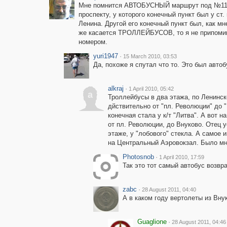
Мне помнится АВТОБУСНЫЙ маршрут под №111,
проспекту, у которого конечный пункт был у с
Ленина. Другой его конечный пункт был, как мн
же касается ТРОЛЛЕЙБУСОВ, то я не припом
номером.
yuri1947
·
15 March 2010, 03:53
Да, похоже я спутал что то. Это был автоб
alkraj
·
1 April 2010, 05:42
a
Троллейбусы в два этажа, по Ленинско
дйствительно от "пл. Революции" до "
конечная стала у к/т "Литва". А вот 
от пл. Революции, до Внуково. Отец 
этаже, у "лобового" стекла. А самое 
на Центральный Аэровокзал. Было мне
Photosnob
·
1 April 2010, 17:59
Так это тот самый автобус возвр
zabc
·
28 August 2011, 04:40
А в каком году вертолеты из Вну
Guaglione
·
28 August 2011, 04:46