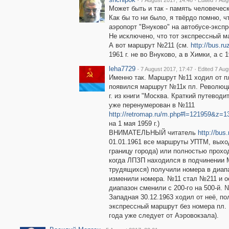
7 August 2017, 14:48
Edited 7 Aug
Может быть и так - память человеческ
Как бы то ни было, я твёрдо помню, 
аэропорт "Внуково" на автобусе-эксп
Не исключено, что тот экспрессный ма
А вот маршрут №211 (см.
http://bus.r
1961 г. не во Внуково, а в Химки, а с 
leha7729
·
·
7 August 2017, 17:47
Edited 7 Aug
Именно так. Маршрут №11 ходил от пл
появился маршрут №11к пл. Революци
г. из книги "Москва. Краткий путевод
уже перенумерован в №111
http://retromap.ru/m.php#l=121959&z
на 1 мая 1959 г.)
ВНИМАТЕЛЬНЫЙ читатель
http://bus.
01.01.1961 все маршруты УПТМ, выхо
границу города) или полностью прохо
когда ЛПЗП находился в подчинении М
трудящихся) получили номера в диап
изменили номера. №11 стал №211 и ос
диапазон сменили с 200-го на 500-й. 
Западная 30.12.1963 ходил от неё, 
экспрессный маршрут без номера пл. 
года уже следует от Аэровокзала).