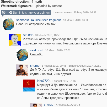
Shooting direction:
north

Watermark signature:
uploaded by rothast
55
Sign in to share your opinion
Latest comment: 28 May 2019, 06:11
seakonst
·
·
Discussed fragment
10 March 2010, 16:11
Бааа! Иностранное что-то?
s1988f
·
10 March 2010, 16:59
2-этажный автобус производства ГДР, было несколько шт
ходивших на линии от плю Революции в аэропорт Внуков
seakonst
·
10 March 2010, 17:01
Спасибо.
shurup
·
·
6 August 2017, 20:48
Edited 6 August 2017, 20:51
До МГУ. Автобус 111. Был ещё автобус 3-го маршрут
ездил и на том, и на другом.
leha7729
·
6 August 2017, 21:07
Маршрут 3 Даниловская пл. - Измайловская пл
и на нём были двухэтажники? Слышал, что они
ездили в аэропорт Шереметьево. Где-то было 
на Ленинградском проспекте.
shurup
·
7 August 2017, 09:33