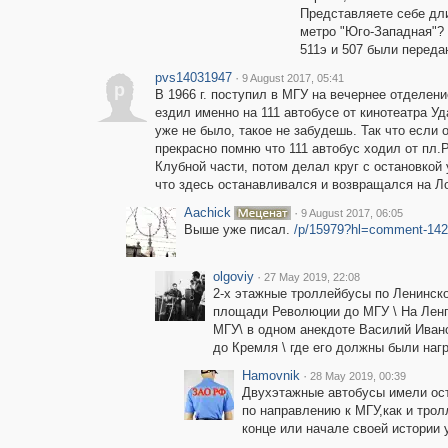
Представляете себе дли
метро "Юго-Западная"? 
511э и 507 были переда
pvs14031947
·
9 August 2017, 05:41
p
В 1966 г. поступил в МГУ на вечернее отделени
ездил именно на 111 автобусе от кинотеатра У
уже не было, такое не забудешь. Так что если 
прекрасно помню что 111 автобус ходил от пл.
Клубной части, потом делал круг с остановкой 
что здесь останавливался и возвращался на Л
Aachick
·
9 August 2017, 06:05
Выше уже писал.
/p/15979?hl=comment-14
olgoviy
·
27 May 2019, 22:08
2-х этажные троллейбусы по Ленинско
площади Революции до МГУ \ На Ленго
МГУ\ в одном анекдоте Василий Иван
до Кремля \ где его должны были наг
Hamovnik
·
28 May 2019, 00:39
Двухэтажные автобусы имели ост
по направлению к МГУ,как и трол
конце или начале своей истории 