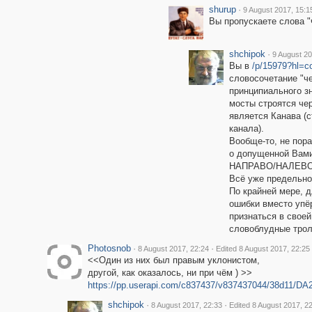
shurup
·
9 August 2017, 15:1
Вы пропускаете слова "
shchipok
·
9 August 20
Вы в
/p/15979?hl=
словосочетание "че
принципиального з
мосты строятся че
является Канава (
канала).
Вообще-то, не пор
о допущенной Вами
НАПРАВО/НАЛЕВ
Всё уже предельно
По крайней мере, 
ошибки вместо упёр
признаться в своей
словоблудные трол
Photosnob
·
·
8 August 2017, 22:24
Edited 8 August 2017, 22:25
<<Один из них был правым уклонистом,
другой, как оказалось, ни при чём ) >>
https://pp.userapi.com/c837437/v837437044/38d11/DA2
shchipok
·
·
8 August 2017, 22:33
Edited 8 August 2017, 2