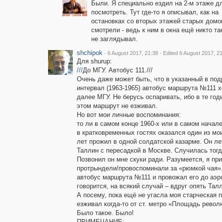
Были. Я специально ездил на 2-м этаже д
посмотреть. Тут где-то я описывал, как на
остановках со вторых этажей старых домо
смотрели - ведь к ним в окна ещё никто та
не заглядывал.
shchipok
·
·
6 August 2017, 21:38
Edited 6 August 2017, 2
Для shurup:
///
До МГУ. Автобус 111.///
Очень даже может быть, что в указанный в под
интервал (1963-1965) автобус маршрута №111 
далее МГУ. Не берусь оспаривать, ибо в те год
этом маршрут не езживал.
Но вот мои личные воспоминания:
то ли в самом конце 1960-х или в самом начале
в кратковременных гостях оказался один из мо
лет прожил в одной солдатской казарме. Он ле
Таллин с пересадкой в Москве. Случилась тогд
Позвонил он мне скуки ради. Разумеется, я пр
протрындели/провоспоминали за «рюмкой чая».
автобус маршрута №111 и провожал его до аэроп
говорится, на всякий случай – вдруг опять Тал
А посему, пока ещё не угасла моя старческая 
езживал когда-то от ст. метро «Площадь револ
Было такое. Было!
ПРИМЕЧАНИЕ: