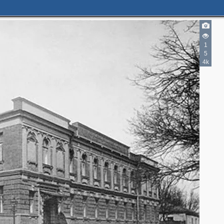
1
5
4k