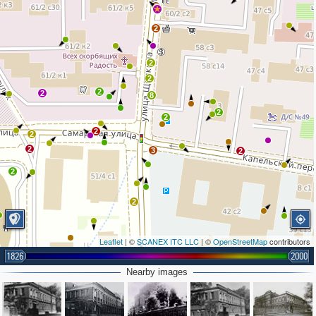
2
2
2
2
2
2
8
2
2
2
2
2
3
2
2
2
Leaflet
| ©
SCANEX ITC LLC
| ©
OpenStreetMap
contributors
1826
2000
Nearby images