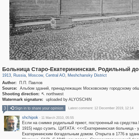
319,716
1,405,779
159,930
8,286
29,243
5,916
10,182
264
Больница Старо-Екатерининская. Родильный до
1913
,
Russia
,
Moscow
,
Central AO
,
Meshchansky District
Author:
П.П. Павлов
Source:
Альбом зданий, принадлежащих Московскому городскому об
Shooting direction:
northwest

Watermark signature:
uploaded by ALYOSCHIN
3
Sign in to share your opinion
Latest comment: 12 December 2019, 12:14
shchipok
·
11 March 2010, 05:55
Если на снимке родильный приют, построенный на средства М
1915) надо сузить. ЦИТАТА: <<<Екатерининская больница - 
Екатерининским богадельным домом. Открыта в 1776 в здани