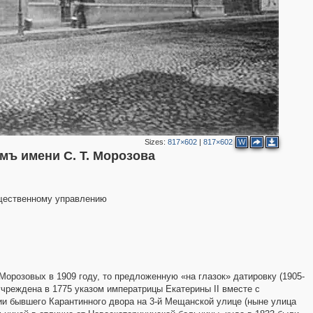
Sizes:
817×602
|
817×602
W
мъ имени С. Т. Морозова
2
щественному управлению
3
2
орозовых в 1909 году, то предложенную «на глазок» датировку (1905-
учреждена в 1775 указом императрицы Екатерины II вместе с
и бывшего Карантинного двора на 3-й Мещанской улице (ныне улица