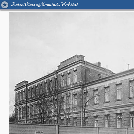
Retro View of Mankind's Habitat