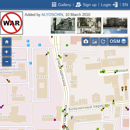
Gallery
Sign up
Login
EN
Added by
ALYOSCHIN
, 10 March 2010
OSM
2
3
3
3