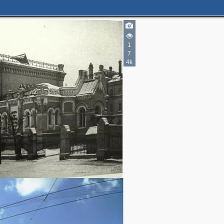
1
7
4k
2
3