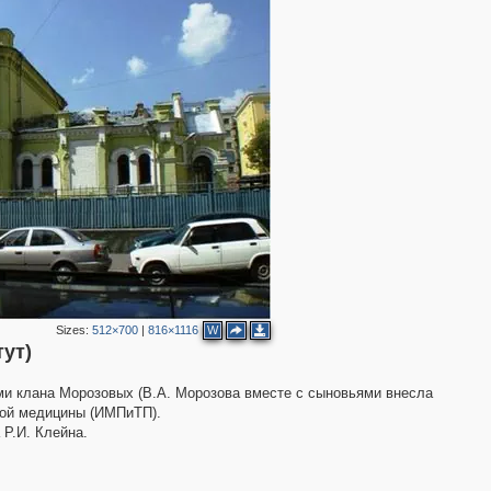
2
Sizes:
512×700
|
816×1116
W
ут)
ями клана Морозовых (В.А. Морозова вместе с сыновьями внесла
ской медицины (ИМПиТП).
 Р.И. Клейна.