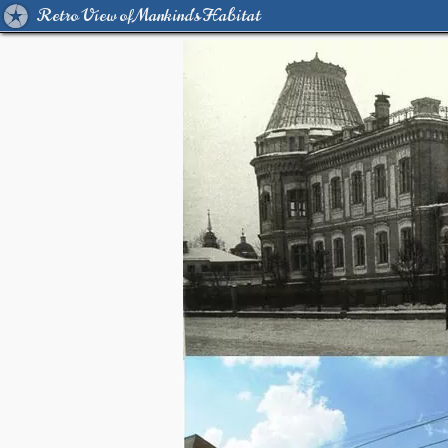
Retro View of Mankind's Habitat