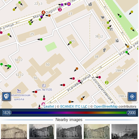
3
4
2
2
Leaflet
| ©
SCANEX ITC LLC
| ©
OpenStreetMap
contributors
1826
3
2000
4
6
2
Nearby images
6
6
4
2
2