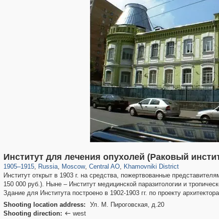
319,861
1,406,839
160,009
8,286
29,243
5,916
19,395
722
Институт для лечения опухолей (Раковый инстит
1905
–
1915
,
Russia
,
Moscow
,
Central AO
,
Khamovniki District
Институт открыт в 1903 г. на средства, пожертвованные представител
150 000 руб.). Ныне – Институт медицинской паразитологии и тропиче
Здание для Института построено в 1902-1903 гг. по проекту архитектора
Shooting location address:
Ул. М. Пироговская, д.20
Shooting direction:
west
