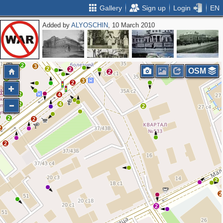
Gallery
Sign up
Login
EN
Added by
ALYOSCHIN
, 10 March 2010
2
2
2
4
3
2
2
3
2
2
OSM
2
3
3
2
2
4
2
4
2
2
2
2
2
2
2
2