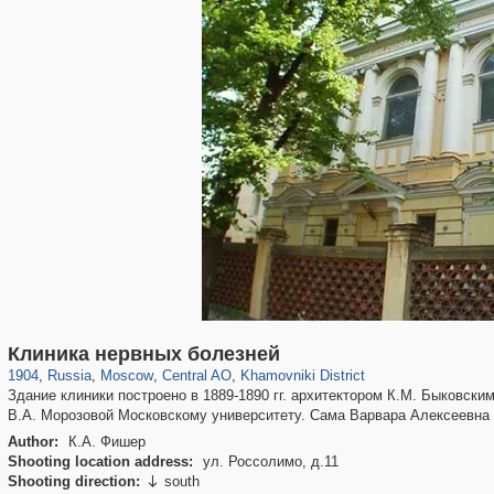
319,878
1,407,206
160,021
8,286
29,248
5,916
19,395
722
Клиника нервных болезней
1904
,
Russia
,
Moscow
,
Central AO
,
Khamovniki District
Здание клиники построено в 1889-1890 гг. архитектором К.М. Быковски
В.А. Морозовой Московскому университету. Сама Варвара Алексеевна 
Author:
К.А. Фишер
Shooting location address:
ул. Россолимо, д.11
Shooting direction:
south
