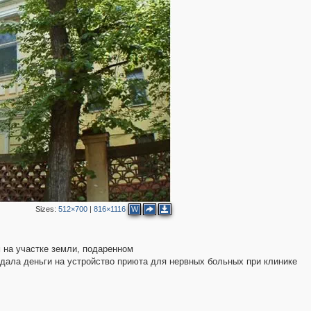
4
Sizes:
512×700
|
816×1116
W
2
м на участке земли, подаренном
дала деньги на устройство приюта для нервных больных при клинике