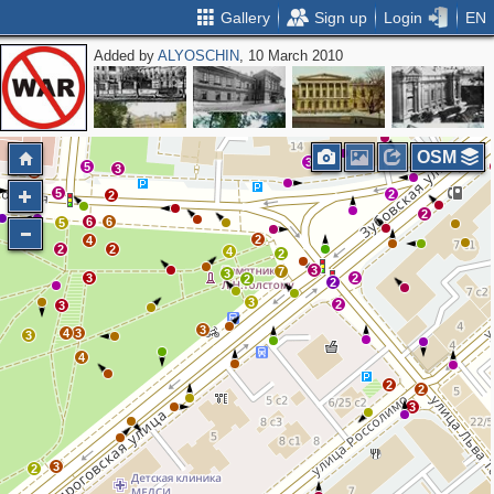
Gallery
Sign up
Login
EN
Added by
ALYOSCHIN
, 10 March 2010
2
2
OSM
3
2
5
3
2
5
2
2
2
2
6
6
5
2
4
2
2
4
2
3
7
3
3
2
2
2
3
2
3
3
4
3
3
4
2
2
3
3
2