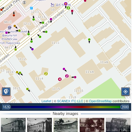
2
2
2
4
Leaflet
| ©
SCANEX ITC LLC
| ©
OpenStreetMap
contributors
1826
2000
Nearby images