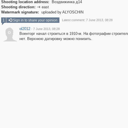
Shooting location address:
Воздвижинка д14
Shooting direction:
east

Watermark signature:
uploaded by ALYOSCHIN
1
Sign in to share your opinion
Latest comment: 7 June 2013, 08:28
ol2012
·
7 June 2013, 08:28
o
Военторг начал строиться в 1910-м. На фотографии строител
нет. Верхнюю датировку можно понизить.