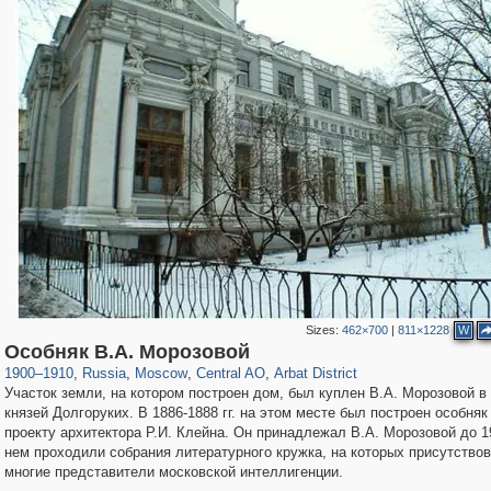
Sizes:
462×700
|
811×1228
W
319,882
1,407,357
160,021
8,286
29,248
5,916
13,485
356
Особняк В.А. Морозовой
1900
–
1910
,
Russia
,
Moscow
,
Central AO
,
Arbat District
Участок земли, на котором построен дом, был куплен В.А. Морозовой в 1
князей Долгоруких. В 1886-1888 гг. на этом месте был построен особняк
проекту архитектора Р.И. Клейна. Он принадлежал В.А. Морозовой до 191
нем проходили собрания литературного кружка, на которых присутство
многие представители московской интеллигенции.