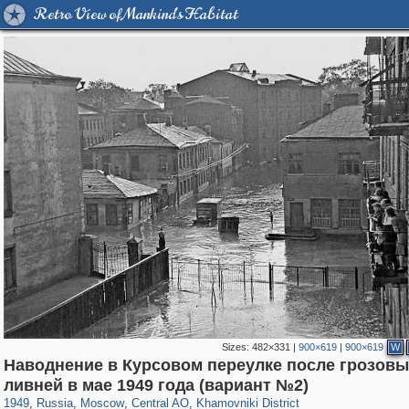
Retro View of Mankind's Habitat
Sizes:
482×331
|
900×619
|
900×619
W
Наводнение в Курсовом переулке после грозовы
319,968
1,407,712
160,055
8,295
29,262
5,920
19,395
722
ливней в мае 1949 года (вариант №2)
1949
,
Russia
,
Moscow
,
Central AO
,
Khamovniki District