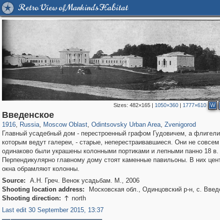
Retro View of Mankind's Habitat
Sizes:
482×165
|
1050×360
|
1777×610
W
96,412
1,406,721
1,691
29,243
7,042
194
3,338
118
Введенское
1916
,
Russia
,
Moscow Oblast
,
Odintsovsky Urban Area
,
Zvenigorod
Главный усадебный дом - перестроенный графом Гудовичем, а флигели
которым ведут галереи, - старые, неперестраивавшиеся. Они не совсем
одинаково были украшены колонными портиками и лепными панно 18 в.
Перпендикулярно главному дому стоят каменные павильоны. В них це
окна обрамляют колонны.
Source:
А.Н. Греч. Венок усадьбам. М., 2006
Shooting location address:
Московская обл., Одинцовский р-н, с. Введ
Shooting direction:
north

Last edit 30 September 2015, 13:37