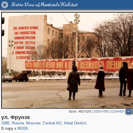
Retro View of Mankind's Habitat
Sizes:
482×326
|
1032×700
|
1219×827
W
319,882
1,407,373
160,021
8,286
29,248
5,916
13,485
356
ул. Фрунзе
1985
,
Russia
,
Moscow
,
Central AO
,
Arbat District
В пару к
#6326