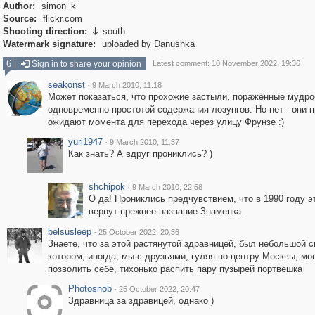
Author:
simon_k
Source:
flickr.com
Shooting direction:
south

Watermark signature:
uploaded by Danushka
6
Sign in to share your opinion
Latest comment: 10 November 2022, 19:36
seakonst
·
9 March 2010, 11:18
Может показаться, что прохожие застыли, поражённые мудро
одновременно простотой содержания лозунгов. Но нет - они 
ожидают момента для перехода через улицу Фрунзе :)
yuri1947
·
9 March 2010, 11:37
Как знать? А вдруг прониклись? )
shchipok
·
9 March 2010, 22:58
О да! Прониклись предчувствием, что в 1990 году э
вернут прежнее название Знаменка.
belsusleep
·
25 October 2022, 20:36
Знаете, что за этой растянутой здравницей, был небольшой с
котором, иногда, мы с друзьями, гуляя по центру Москвы, мо
позволить себе, тихонько распить пару пузырей портвешка
Photosnob
·
25 October 2022, 20:47
Здравница за здравицей, однако )