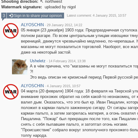
Shooting direction:
northwest

Watermark signature:
uploaded by nigol
3
Sign in to share your opinion
Latest comment: 4 January 2015, 10:57
ALYOSCHIN
·
29 January 2012, 14:22
05 января (23 декабря) 1903 года: Предпраздничная сутолока 
полном разгаре. По всем центральным улицам извощики тяну
вереницей, движутся чрезвычайно медленно, по-черепашьи. 
магазины не могут похвалиться торговлей. Наоборот, все жа
даже на некоторый застой.
Usheletz
·
14 February 2014, 13:38
А в чём причина, что "магазины не могут похвалиться то
?!
Это ведь описан не кризисный период Первой русской р
ALYOSCHIN
·
4 January 2015, 10:57
04 марта (20 февраля) 1904 года: 18 февраля на Тверской ул
внимание прохожих обратил на себя какой-то незнакомец, от 
валил дым. Оказалось, что это был кр. Иван Пищалин, котор
положил в карман пальто зажженную сигару. От сигары заго
карман пальто, а затем загорелась материя, а огонь охватил 
Пищалина. "Пожар" был прекращен после того, как Пищалин
снять с себя пылавшее пальто, и затоптал огонь ногами.
"Происшествие" собрало вокруг злополучного прохожего бо
толпу народа.