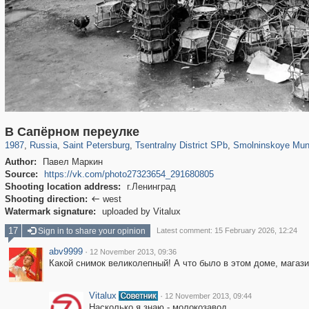
197,175
1,406,856
5,709
29,243
50,244
1,833
7,064
152
В Сапёрном переулке
1987
,
Russia
,
Saint Petersburg
,
Tsentralny District SPb
,
Smolninskoye Muni
Author:
Павел Маркин
Source:
https://vk.com/photo27323654_291680805
Shooting location address:
г.Ленинград
Shooting direction:
west

Watermark signature:
uploaded by Vitalux
17
Sign in to share your opinion
Latest comment: 15 February 2026, 12:24
abv9999
·
12 November 2013, 09:36
Какой снимок великолепный! А что было в этом доме, магаз
Vitalux
·
12 November 2013, 09:44
Насколько я знаю - молокозавод