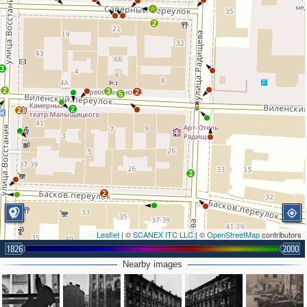
2
3
2
3
2
5
2
2
3
2
3
Leaflet
| ©
SCANEX ITC LLC
| ©
OpenStreetMap
contributors
1826
2000
Nearby images
2
2
2