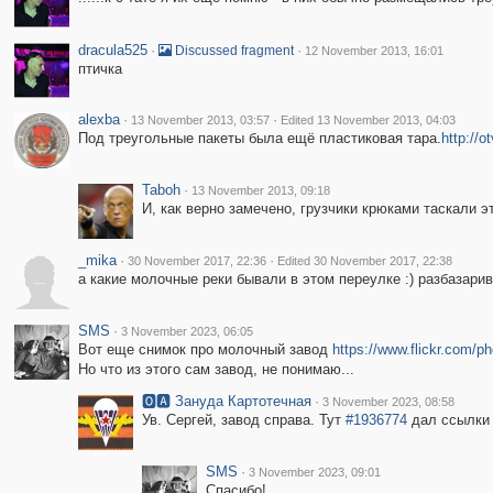
dracula525
·
·
Discussed fragment
12 November 2013, 16:01
птичка
alexba
·
·
13 November 2013, 03:57
Edited 13 November 2013, 04:03
Под треугольные пакеты была ещё пластиковая тара.
http://o
Taboh
·
13 November 2013, 09:18
И, как верно замечено, грузчики крюками таскали 
_mika
·
·
30 November 2017, 22:36
Edited 30 November 2017, 22:38
_
а какие молочные реки бывали в этом переулке :) разбазар
SMS
·
3 November 2023, 06:05
Вот еще снимок про молочный завод
https://www.flickr.com
Но что из этого сам завод, не понимаю...
🅾🅰 Зануда Картотечная
·
3 November 2023, 08:58
Ув. Сергей, завод справа. Тут
#1936774
дал ссылки 
SMS
·
3 November 2023, 09:01
Спасибо!