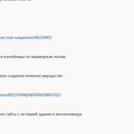
tvet.mail.ru/question/86319903
эти контейнеры по мраморным полам.
ивали социалистическое имущество
/photos/88237069@N05/49289667511/
на сайты с историей здания и молокозавода.