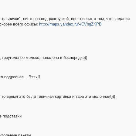
гольнички", цистерна под разгрузкой, все говорит о том, что в здании
 скорее всего офисы:
http://maps.yandex.ru/-/CVbgZKPB
д треугольное молоко, навалена в беспорядке))
л подробнее... Эээх!!
то время это была типичная картинка и тара эта молочная!)))
е подставки
еугольные пакеты