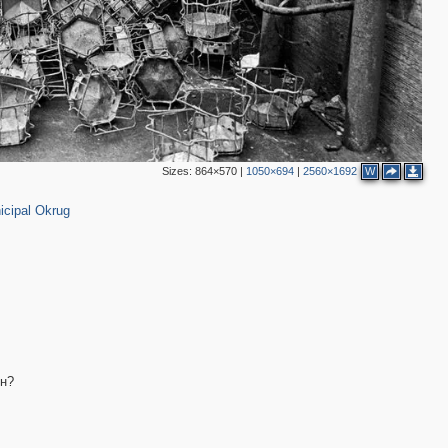
3
Sizes:
864×570
|
1050×694
|
2560×1692
W
cipal Okrug
ин?
3
5