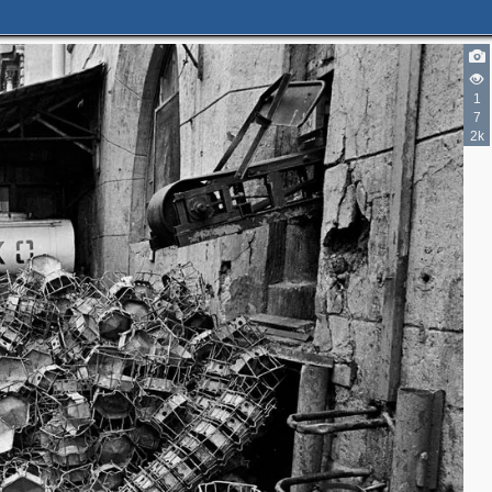
1
7
2k
2