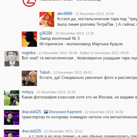
abv9999
·
12 November 2013, 10:08
Кстати да, ностальгическая тара под "треу
была линия розлива ТетраПак. ) А сейчас
g36290
·
20 December 2014, 17:25
Завод молочный № 3
Исторически - молокозавод Мартына Краузе.
noginka
·
·
12 November 2013, 09:48
Edited 12 November 2013, 09:55
Вот она!! та металлическая , безвозвратно ушедшая тара по
Taboh
·
12 November 2013, 09:53
Кстати, да! Специально увеличил фото и рассмотре
mrlazy
·
12 November 2013, 15:39
Какая фотография классная хотя это не Москва, но видимо в 
dracula525
·
·
Discussed fragment
12 November 2013, 16:00
транспортер по которому очевидно летели эти металлически
dracula525
·
12 November 2013, 16:01
......к с тате я их еще помню - в них обычно размещались тр