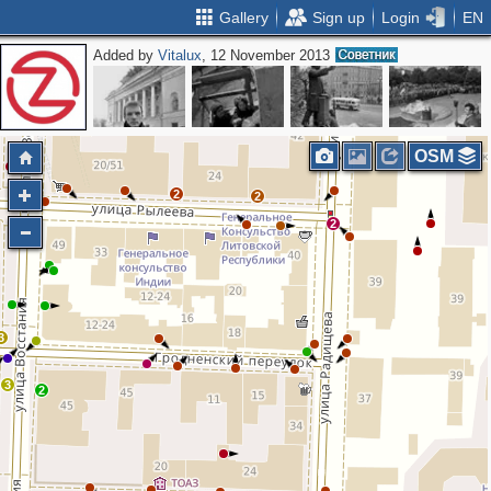
Gallery
Sign up
Login
EN
Added by
Vitalux
, 12 November 2013
3
OSM
2
2
2
3
3
2