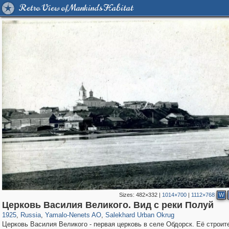
Retro View of Mankind's Habitat
Sizes:
482×332
|
1014×700
|
1112×768
W
1,406,672
1,911
29,243
5
258
2
Церковь Василия Великого. Вид c реки Полуй
1925
,
Russia
,
Yamalo-Nenets AO
,
Salekhard Urban Okrug
Церковь Василия Великого - первая церковь в селе Обдорск. Её строит