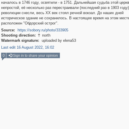
началось в 1746 году, освятили - в 1751. Дальнейшая судьба этой церк
непростой, её несколько раз перестраивали (последний раз в 1903 году)
революции снесли, весь XX век стоял речной вокзал. До наших дней
историческое здание не сохранилось. В настоящее время на этом мест
расположен "Обдорский острог".
Source:
https://sobory.ru/photo/333905
Shooting direction:
north

Watermark signature:
uploaded by elena53
Last edit 16 August 2022, 16:02
0
Sign in to share your opinion