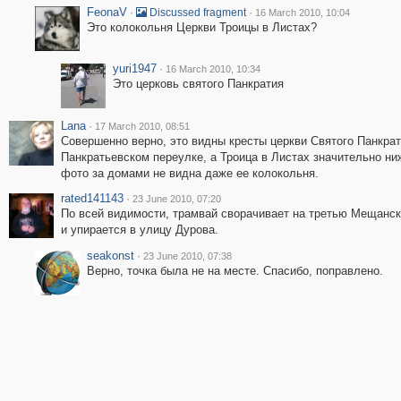
FeonaV
·
·
Discussed fragment
16 March 2010, 10:04
Это колокольня Церкви Троицы в Листах?
yuri1947
·
16 March 2010, 10:34
Это церковь святого Панкратия
Lana
·
17 March 2010, 08:51
Cовершенно верно, это видны кресты церкви Святого Панкрат
Панкратьевском переулке, а Троица в Листах значительно ни
фото за домами не видна даже ее колокольня.
rated141143
·
23 June 2010, 07:20
По всей видимости, трамвай сворачивает на третью Мещанску
и упирается в улицу Дурова.
seakonst
·
23 June 2010, 07:38
Верно, точка была не на месте. Спасибо, поправлено.