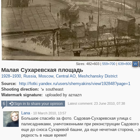
Sizes:
482×603
|
559×700
|
639×800
W
319,780
1,406,255
159,978
8,286
29,243
5,916
10,185
264
Малая Сухаревская площадь
1928
–
1930
,
Russia
,
Moscow
,
Central AO
,
Meshchansky District
Source:
http://fotki.yandex.ru/users/shemyakins/view/192848?page=1
Shooting direction:
southeast

Watermark signature:
uploaded by aznazn
6
Sign in to share your opinion
Latest comment: 23 June 2010, 07:38
Lana
·
10 March 2010, 13:57
Большое спасибо за фото. Садовая-Сухаревская улица с
палисадниками, уничтоженными при реконструкции Садового 
еще до сноса Сухаревой башни, да еще нечетная сторона, - э
редкость в наше время!