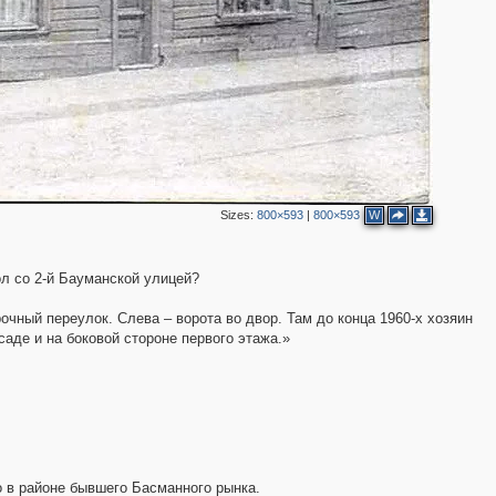
Sizes:
800×593
|
800×593
W
ол со 2-й Бауманской улицей?
чный переулок. Слева – ворота во двор. Там до конца 1960-х хозяин
аде и на боковой стороне первого этажа.»
3
то в районе бывшего Басманного рынка.