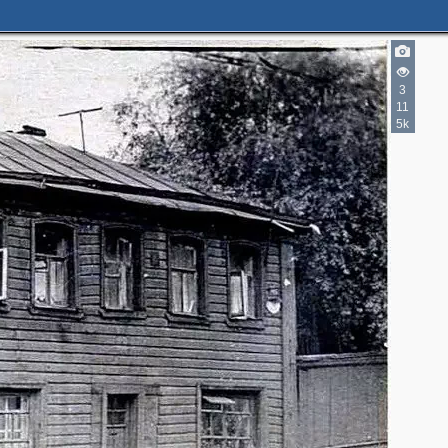
3
12
11
2
5k