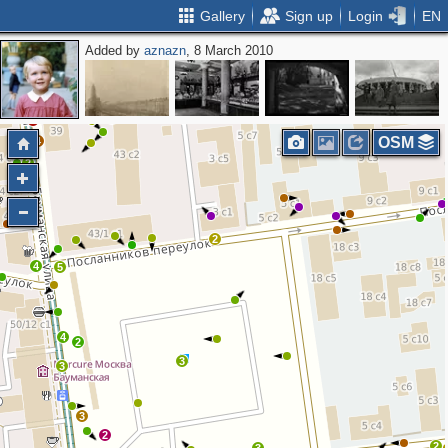
Gallery
Sign up
Login
EN
Added by
aznazn
, 8 March 2010
2
2
5
2
2
2
4
OSM
4
2
2
4
5
4
2
3
3
3
2
2