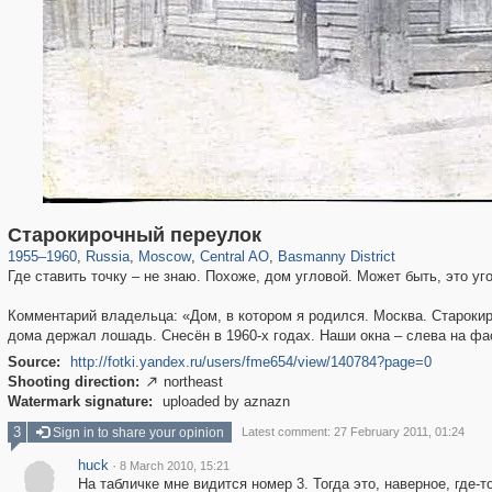
319,779
1,406,211
159,978
8,286
29,243
5,916
13,198
520
Старокирочный переулок
1955
–
1960
,
Russia
,
Moscow
,
Central AO
,
Basmanny District
Где ставить точку – не знаю. Похоже, дом угловой. Может быть, это уг
Комментарий владельца: «Дом, в котором я родился. Москва. Старокиро
дома держал лошадь. Снесён в 1960-х годах. Наши окна – слева на фас
Source:
http://fotki.yandex.ru/users/fme654/view/140784?page=0
Shooting direction:
northeast

Watermark signature:
uploaded by aznazn
3
Sign in to share your opinion
Latest comment: 27 February 2011, 01:24
huck
·
8 March 2010, 15:21
На табличке мне видится номер 3. Тогда это, наверное, где-