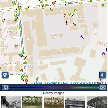
3
2
2
4
2
2
4
6
5
2
3
2
3
2
2
3
7
Leaflet
| ©
SCANEX ITC LLC
| ©
OpenStreetMap
contributors
1826
2000
Nearby images
2
5