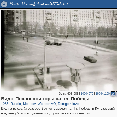
Retro View of Mankind's Habitat
Sizes:
482×309
|
1050×675
|
1868×1200
W
319,779
1,406,257
8,286
27,129
29,243
310
6,082
107
Вид с Поклонной горы на пл. Победы
1986
,
Russia
,
Moscow
,
Western AO
,
Dorogomilovo
Вид на выезд (и разворот) от ул Барклая на Пл. Победы и Кутузовский. 
позднее убрали в туннель под Кутузовским проспектом