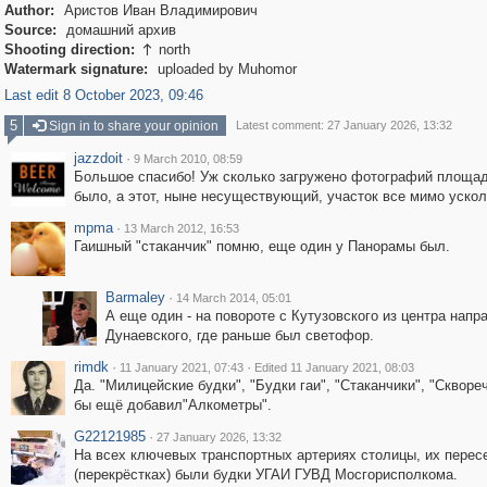
Author:
Аристов Иван Владимирович
Source:
домашний архив
Shooting direction:
north

Watermark signature:
uploaded by Muhomor
Last edit 8 October 2023, 09:46
5
Sign in to share your opinion
Latest comment: 27 January 2026, 13:32
jazzdoit
·
9 March 2010, 08:59
Большое спасибо! Уж сколько загружено фотографий площа
было, а этот, ныне несуществующий, участок все мимо ускол
mpma
·
13 March 2012, 16:53
Гаишный "стаканчик" помню, еще один у Панорамы был.
Barmaley
·
14 March 2014, 05:01
А еще один - на повороте с Кутузовского из центра напра
Дунаевского, где раньше был светофор.
rimdk
·
·
11 January 2021, 07:43
Edited 11 January 2021, 08:03
Да. "Милицейские будки", "Будки гаи", "Стаканчики", "Сквореч
бы ещё добавил"Алкометры".
G22121985
·
27 January 2026, 13:32
На всех ключевых транспортных артериях столицы, их перес
(перекрёстках) были будки УГАИ ГУВД Мосгорисполкома.