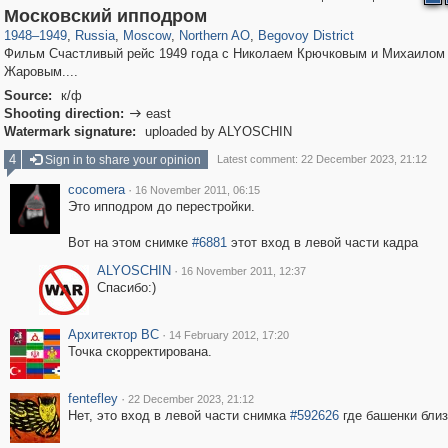
319,716
1,405,779
8,286
22,533
29,243
598
2,821
103
Московский ипподром
1948
–
1949
,
Russia
,
Moscow
,
Northern AO
,
Begovoy District
Фильм Счастливый рейс 1949 года с Николаем Крючковым и Михаилом
Жаровым....
Source:
к/ф
Shooting direction:
east

Watermark signature:
uploaded by ALYOSCHIN
4
Sign in to share your opinion
Latest comment: 22 December 2023, 21:12
cocomera
·
16 November 2011, 06:15
Это ипподром до перестройки.
Вот на этом снимке
#6881
этот вход в левой части кадра
ALYOSCHIN
·
16 November 2011, 12:37
Спасибо:)
Архитектор ВС
·
14 February 2012, 17:20
Точка скорректирована.
fentefley
·
22 December 2023, 21:12
Нет, это вход в левой части снимка
#592626
где башенки близ