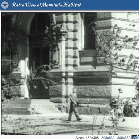
Retro View of Mankind's Habitat
Sizes:
482×395
|
808×662
|
808×662
W