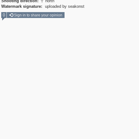
Shooting direction:
north

Watermark signature:
uploaded by seakonst
0
Sign in to share your opinion