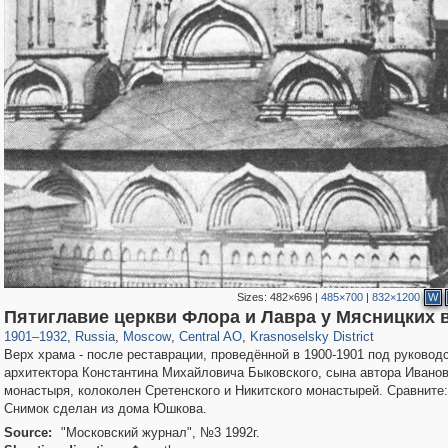
Sizes:
482×696
|
485×700
|
832×1200
W
319,882
1,407,373
160,021
8,286
29,248
5,916
6,977
302
Пятиглавие церкви Флора и Лавра у Мясницких 
1901
–
1932
,
Russia
,
Moscow
,
Central AO
,
Krasnoselsky District
Верх храма - после реставрации, проведённой в 1900-1901 под руковод
архитектора Константина Михайловича Быковского, сына автора Иванов
монастыря, колоколен Сретенского и Никитского монастырей. Сравните
Снимок сделан из дома Юшкова.
Source:
"Московский журнал", №3 1992г.