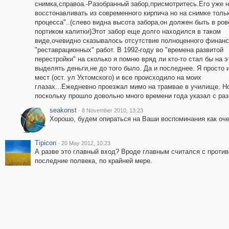
снимка,справоа.-Разобранный забор,присмотритесь.Его уже 
восстонавливать из современного кирпича но на снимке толь
процесса"..(слево видна высота забора,он должен быть в ров
портиком калитки)Этот забор еще долго находился в таком
виде,очевидно сказывалось отсутствие полноценного финан
"реставрационных" работ. В 1992-году во "времена развитой
перестройки" на сколько я помню вряд ли кто-то стал бы на э
выделять деньги,не до того было. Да и последнее. Я просто и
мест (ост. ул Ухтомского) и все происходило на моих
глазах...Ежедневно проезжал мимо на трамвае в училище. Н
поскольку прошло довольно много времени года указал с ра
seakonst
·
8 November 2010, 13:23
Хорошо, будем опираться на Ваши воспоминания как оч
Tipicon
·
20 May 2012, 10:23
А разве это главный вход? Вроде главным считался с против
последние полвека, по крайней мере.