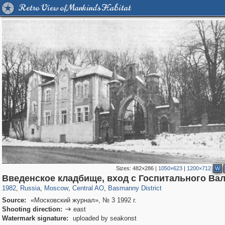
Retro View of Mankind's Habitat
Sizes:
482×286
|
1050×623
|
1200×712
W
319,882
1,407,361
160,021
8,286
29,248
5,916
13,204
520
Введенское кладбище, вход с Госпитального Ва
1982
,
Russia
,
Moscow
,
Central AO
,
Basmanny District
Source:
«Московский журнал», № 3 1992 г.
Shooting direction:
east

Watermark signature:
uploaded by seakonst