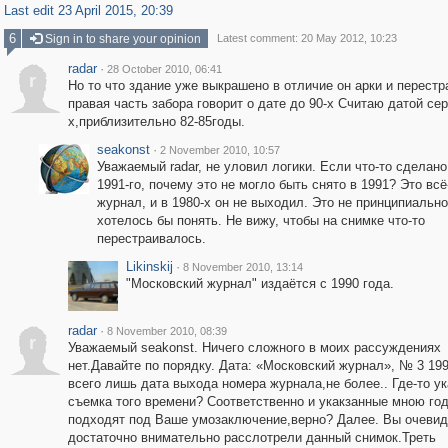
Last edit 23 April 2015, 20:39
6
Sign in to share your opinion
Latest comment: 20 May 2012, 10:23
radar
·
28 October 2010, 06:41
r
Но то что здание уже выкрашено в отличие он арки и перестр
правая часть забора говорит о дате до 90-х Считаю датой сер
х,приблизительно 82-85годы.
seakonst
·
2 November 2010, 10:57
Уважаемый radar, не уловил логики. Если что-то сделан
1991-го, почему это не могло быть снято в 1991? Это всё
журнал, и в 1980-х он не выходил. Это не принципиально
хотелось бы понять. Не вижу, чтобы на снимке что-то
перестраивалось.
Likinskij
·
8 November 2010, 13:14
"Московский журнал" издаётся с 1990 года.
radar
·
8 November 2010, 08:39
r
Уважаемый seakonst. Ничего сложного в моих рассуждениях
нет.Давайте по порядку. Дата: «Московский журнал», № 3 1992
всего лишь дата выхода номера журнала,не более.. Где-то ук
съемка того времени? Соответственно и укакзанные мною го
подходят под Ваше умозаключение,верно? Далее. Вы очевид
достаточно внимательно расслотрели данный снимок.Треть