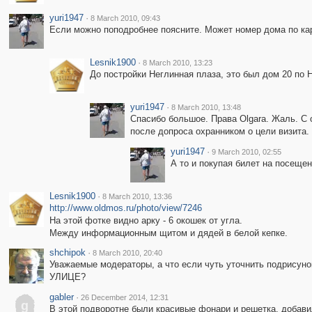
yuri1947
·
8 March 2010, 09:43
Если можно поподробнее поясните. Может номер дома по кар
Lesnik1900
·
8 March 2010, 13:23
До постройки Неглинная плаза, это был дом 20 по 
yuri1947
·
8 March 2010, 13:48
Спасибо большое. Права Olgara. Жаль. С 
после допроса охранником о цели визита.
yuri1947
·
9 March 2010, 02:55
А то и покупая билет на посещен
Lesnik1900
·
8 March 2010, 13:36
http://www.oldmos.ru/photo/view/7246
На этой фотке видно арку - 6 окошек от угла.
Между информационным щитом и дядей в белой кепке.
shchipok
·
8 March 2010, 20:40
Уважаемые модераторы, а что если чуть уточнить подрисунок
УЛИЦЕ?
gabler
·
26 December 2014, 12:31
g
В этой подворотне были красивые фонари и решетка, добави