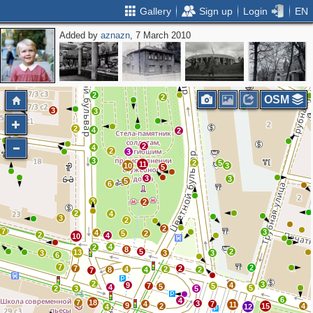
Gallery
Sign up
Login
EN
Added by
aznazn
, 7 March 2010
3
2
4
2
2
3
4
3
2
2
OSM
3
3
2
4
2
2
4
2
3
3
2
5
11
10
3
5
3
3
5
6
3
2
2
4
3
2
2
7
3
4
5
2
2
4
10
4
2
8
5
2
13
3
3
3
6
7
2
7
2
4
2
8
4
2
7
2
3
9
4
7
5
5
4
5
2
3
5
6
4
7
18
3
4
7
11
9
2
15
4
4
12