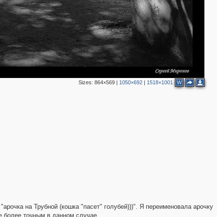
Sizes:
864×569
|
1050×692
|
1518×1001
W
2
3
2
2
5
 "арочка на Трубной (кошка "пасет" голубей)))". Я переименовала арочку
е более точным в данном случае.