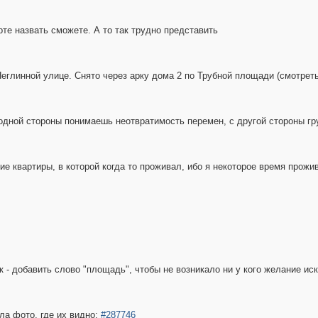
те назвать сможете. А то так трудно представить
Неглинной улице. Снято через арку дома 2 по Трубной площади (смотреть
одной стороны понимаешь неотвратимость перемен, с другой стороны гру
ие квартиры, в которой когда то проживал, ибо я некоторое время прожив
 - добавить слово "площадь", чтобы не возникало ни у кого желание иск
ла фото, где их видно:
#287746