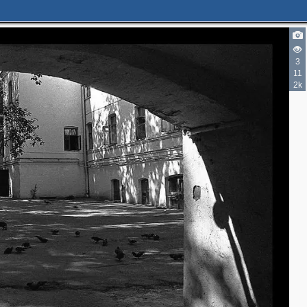
3
11
2k
2
2
2
3