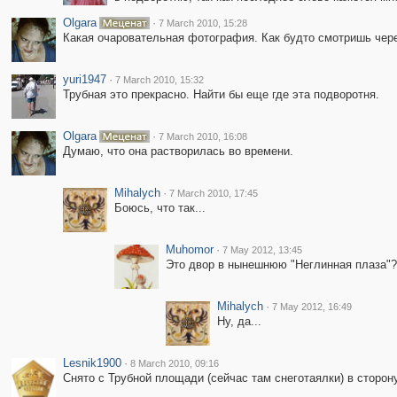
Olgara
·
7 March 2010, 15:28
Какая очаровательная фотография. Как будто смотришь чере
yuri1947
·
7 March 2010, 15:32
Трубная это прекрасно. Найти бы еще где эта подворотня.
Olgara
·
7 March 2010, 16:08
Думаю, что она растворилась во времени.
Mihalych
·
7 March 2010, 17:45
Боюсь, что так...
Muhomor
·
7 May 2012, 13:45
Это двор в нынешнюю "Неглинная плаза"?
Mihalych
·
7 May 2012, 16:49
Ну, да...
Lesnik1900
·
8 March 2010, 09:16
Снято с Трубной площади (сейчас там снеготаялки) в сторону