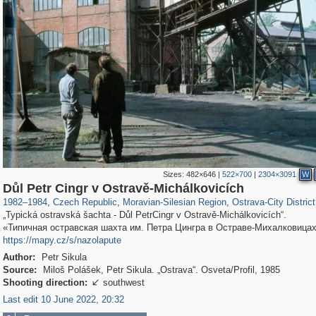
Sizes:
482×646
|
522×700
|
2304×3091
W
40,138
387
1,506
2
472
1
Důl Petr Cingr v Ostravě-Michálkovicích
1982
–
1984
,
Czech Republic
,
Moravian-Silesian Region
,
Ostrava-City District
„Typická ostravská šachta - Důl PetrCingr v Ostravě-Michálkovicích“.
«Типичная остравская шахта им. Петра Цингра в Остраве-Михалковицах
https://mapy.cz/s/nazolapute
Author:
Petr Sikula
Source:
Miloš Polášek, Petr Sikula. „Ostrava“. Osveta/Profil, 1985
Shooting direction:
southwest

Last edit 10 June 2022, 20:32