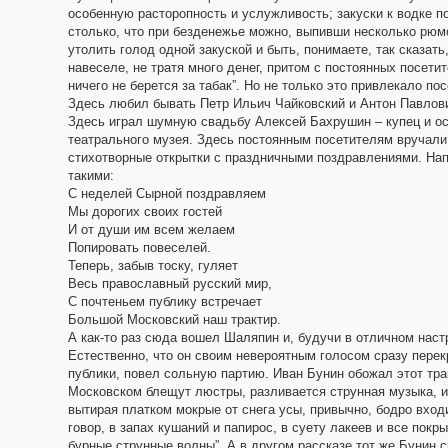
особенную расторопность и услужливость; закуски к водке п
столько, что при безденежье можно, выпивши несколько рюм
утолить голод одной закуской и быть, понимаете, так сказать
навеселе, не тратя много денег, притом с постоянных посети
ничего не берется за табак”. Но не только это привлекало по
Здесь любил бывать Петр Ильич Чайковский и Антон Павлов
Здесь играл шумную свадьбу Алексей Бахрушин – купец и о
театрального музея. Здесь постоянным посетителям вручали
стихотворные открытки с праздничными поздравлениями. Нап
такими:
С неделей Сырной поздравляем
Мы дорогих своих гостей
И от души им всем желаем
Попировать повеселей.
Теперь, забыв тоску, гуляет
Весь православный русский мир,
С почтеньем публику встречает
Большой Московский наш трактир.
А как-то раз сюда вошел Шаляпин и, будучи в отличном настр
Естественно, что он своим невероятным голосом сразу перекр
публики, повел сольную партию. Иван Бунин обожал этот тра
Московском блещут люстры, разливается струнная музыка, и 
вытирая платком мокрые от снега усы, привычно, бодро вход
говор, в запах кушаний и папирос, в суету лакеев и все пок
бурные струнные волны”. А в другом рассказе тот же Бунин 