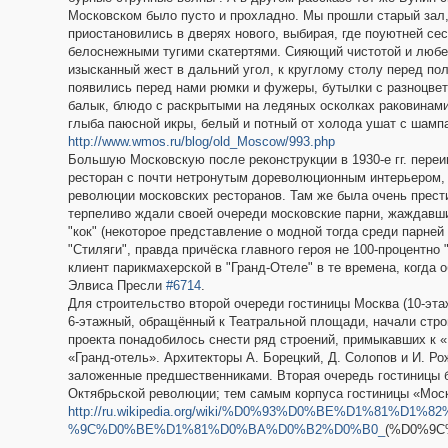
Московском было пусто и прохладно. Мы прошли старый зал
приостановились в дверях нового, выбирая, где поуютней сес
белоснежными тугими скатертями. Сияющий чистотой и любе
изысканный жест в дальний угол, к круглому столу перед п
появились перед нами рюмки и фужеры, бутылки с разноцвет
балык, блюдо с раскрытыми на ледяных осколках раковинами
глыба паюсной икры, белый и потный от холода ушат с шампа
http://www.wmos.ru/blog/old_Moscow/993.php
Большую Московскую после реконструкции в 1930-е гг. переи
ресторан с почти нетронутым дореволюционным интерьером,
революции московских ресторанов. Там же была очень престиж
терпеливо ждали своей очереди московские парни, жаждавши
"кок" (некоторое представление о модной тогда среди парне
"Стиляги", правда причёска главного героя не 100-процентно 
клиент парикмахерской в "Гранд-Отеле" в те времена, когда 
Элвиса Пресли
#6714
.
Для строительство второй очереди гостиницы Москва (10-эт
6-этажный, обращённый к Театральной площади, начали стро
проекта понадобилось снести ряд строений, примыкавших к «
«Гранд-отель». Архитекторы А. Борецкий, Д. Солопов и И. Р
заложенные предшественниками. Вторая очередь гостиницы б
Октябрьской революции; тем самым корпуса гостиницы «Моск
http://ru.wikipedia.org/wiki/%D0%93%D0%BE%D1%81%
%9C%D0%BE%D1%81%D0%BA%D0%B2%D0%B0_
(%D0%9C