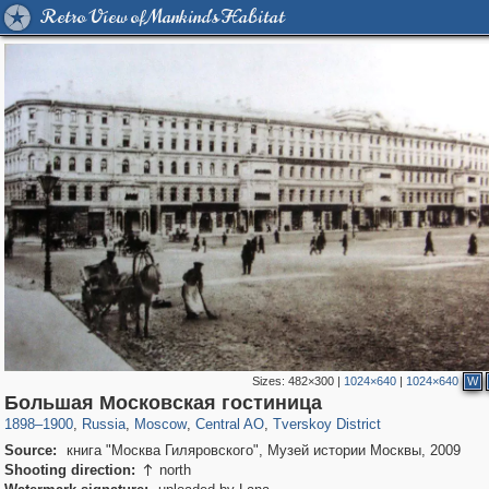
Retro View of Mankind's Habitat
Sizes:
482×300
|
1024×640
|
1024×640
W
319,864
1,406,741
160,011
8,286
29,243
5,916
53,052
2,283
Большая Московская гостиница
1898
–
1900
,
Russia
,
Moscow
,
Central AO
,
Tverskoy District
Source:
книга "Москва Гиляровского", Музей истории Москвы, 2009
Shooting direction:
north
