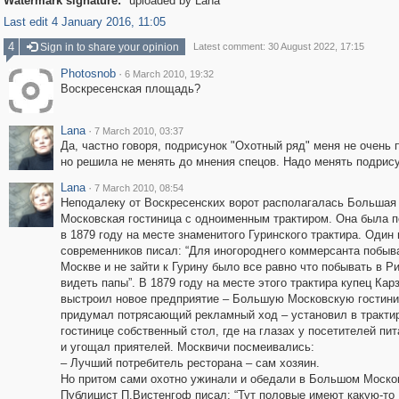
Watermark signature:
uploaded by Lana
Last edit 4 January 2016, 11:05
4
Sign in to share your opinion
Latest comment: 30 August 2022, 17:15
Photosnob
·
6 March 2010, 19:32
Воскресенская площадь?
Lana
·
7 March 2010, 03:37
Да, частно говоря, подрисунок "Охотный ряд" меня не очень 
но решила не менять до мнения спецов. Надо менять подрису
Lana
·
7 March 2010, 08:54
Неподалеку от Воскресенских ворот располагалась Большая
Московская гостиница с одноименным трактиром. Она была п
в 1879 году на месте знаменитого Гуринского трактира. Один 
современников писал: “Для иногороднего коммерсанта побыв
Москве и не зайти к Гурину было все равно что побывать в Р
видеть папы”. В 1879 году на месте этого трактира купец Кар
выстроил новое предприятие – Большую Московскую гостини
придумал потрясающий рекламный ход – установил в тракти
гостинице собственный стол, где на глазах у посетителей пи
и угощал приятелей. Москвичи посмеивались:
– Лучший потребитель ресторана – сам хозяин.
Но притом сами охотно ужинали и обедали в Большом Моско
Публицист П.Вистенгоф писал: “Тут половые имеют какую-то