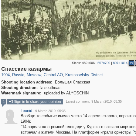
Sizes:
482×606
|
557×700
|
807×1014
W
319,784
1,406,545
159,978
8,286
29,243
5,916
6,976
302
Спасские казармы
1904
,
Russia
,
Moscow
,
Central AO
,
Krasnoselsky District
Shooting location address:
Большая Спасская
Shooting direction:
southeast

Watermark signature:
uploaded by ALYOSCHIN
1
Sign in to share your opinion
Latest comment: 9 March 2010, 05:35
Leonid
·
9 March 2010, 05:35
L
Вообще-то событие имело место 14 апреля старого, вероятно
1904г.
"14 апреля на огромной площади у Курского вокзала моряков
встречали жители Москвы. На платформе играли оркестры Р