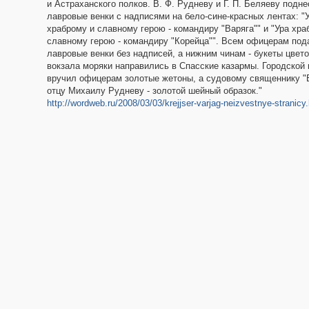
и Астраханского полков. В. Ф. Рудневу и Г. П. Беляеву подн
лавровые венки с надписями на бело-сине-красных лентах: "
храброму и славному герою - командиру "Варяга"" и "Ура хра
славному герою - командиру "Корейца"". Всем офицерам под
лавровые венки без надписей, а нижним чинам - букеты цвето
вокзала моряки направились в Спасские казармы. Городской 
вручил офицерам золотые жетоны, а судовому священнику "
отцу Михаилу Рудневу - золотой шейный образок."
http://wordweb.ru/2008/03/03/krejjser-varjag-neizvestnye-stranicy