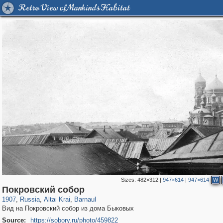
Retro View of Mankind's Habitat
Sizes:
482×312
|
947×614
|
947×614
W
2,365
1,406,930
13
1,126
29,248
11
Покровский собор
1907
,
Russia
,
Altai Krai
,
Barnaul
Вид на Покровский собор из дома Быковых
Source:
https://sobory.ru/photo/459822