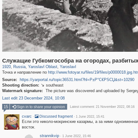
24,605
1,406,335
1,109
29,243
8,345
200
Служащие Губкомгособра на огородах, разбитых
1920
,
Russia
,
Yaroslavl Oblast
,
Yaroslavl
Точка и направление по
http://www.fotoyar.ru/files/19/files/p0000018.jpg.h
Source:
https://yarportal.ru/topic36531.html?hl=Р±Р°С€РЅСЏ&st=10290
Shooting direction:
southeast

Watermark signature:
The picture was discovered and uploaded by Sergey
Last edit 23 December 2024, 10:08
15
Sign in to share your opinion
Latest comment: 21 November 2022, 08:16
cvarc
·
·
Discussed fragment
1 June 2022, 15:41
Если это николо-мокринские казармы, а за ними одноименна
восток.
strannikvip
·
1 June 2022, 15:46