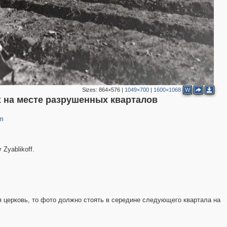
Sizes:
864×576
|
1049×700
|
1600×1068
W
 на месте разрушенных кварталов
tm
 Zyablikoff.
я церковь, то фото должно стоять в середине следующего квартала на