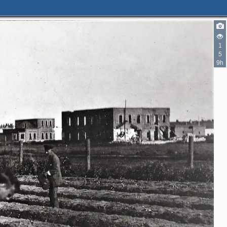
1
5
9h