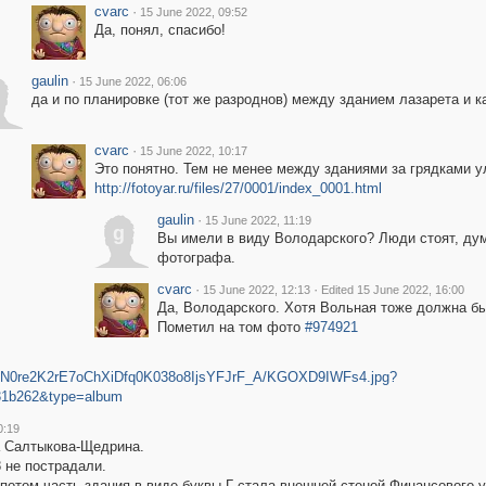
cvarc
·
15 June 2022, 09:52
Да, понял, спасибо!
gaulin
·
15 June 2022, 06:06
да и по планировке (тот же разроднов) между зданием лазарета и 
cvarc
·
15 June 2022, 10:17
Это понятно. Тем не менее между зданиями за грядками у
http://fotoyar.ru/files/27/0001/index_0001.html
gaulin
·
15 June 2022, 11:19
g
Вы имели в виду Володарского? Люди стоят, дум
фотографа.
cvarc
·
·
15 June 2022, 12:13
Edited 15 June 2022, 16:00
Да, Володарского. Хотя Вольная тоже должна бы
Пометил на том фото
#974921
/41nN0re2K2rE7oChXiDfq0K038o8IjsYFJrF_A/KGOXD9IWFs4.jpg?
31b262&type=album
0:19
а Салтыкова-Щедрина.
 не пострадали.
том часть здания в виде буквы Г стала внешней стеной Финансового у