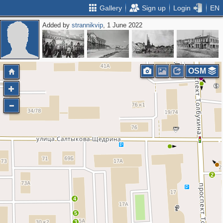
Gallery
Sign up
Login
EN
Added by
strannikvip
, 1 June 2022
OSM
2
4
5
3