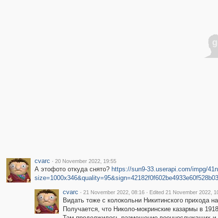
g
cvarc
·
20 November 2022, 19:55
А этофото откуда снято?
https://sun9-33.userapi.com/impg
size=1000x346&quality=95&sign=42182f0f602be4933e60f528b0
cvarc
·
·
21 November 2022, 08:16
Edited 21 November 2022, 1
Видать тоже с колокольни Никитинского прихода н
Получается, что Николо-мокринские казармы в 1918
Там продолжилось размещение военнослужащих и по