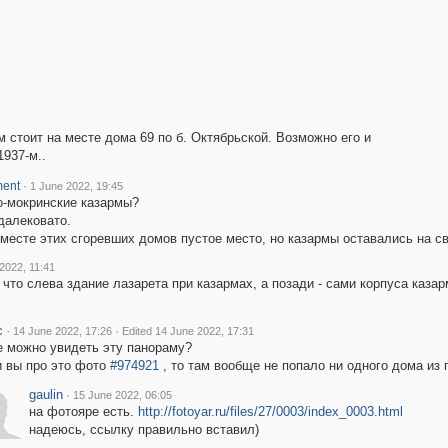
м стоит на месте дома 69 по б. Октябрьской. Возможно его и
1937-м..
·
ment
1 June 2022, 19:45
ло-мокринские казармы?
далековато.
месте этих сгоревших домов пустое место, но казармы оставались на с
2022, 11:41
что слева здание лазарета при казармах, а позади - сами корпуса каза
c
·
·
14 June 2022, 17:26
Edited 14 June 2022, 17:31
е можно увидеть эту панораму?
 вы про это фото
#974921
, то там вообще не попало ни одного дома из
gaulin
·
15 June 2022, 06:05
на фотояре есть.
http://fotoyar.ru/files/27/0003/index_0003.html
надеюсь, ссылку правильно вставил)