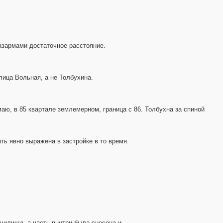
казармами достаточное расстояние.
лица Вольная, а не Толбухина.
аю, в 85 квартале землемерном, граница с 86. Толбухна за спиной
ть явно выражена в застройке в то время.
чилища, а часть внутри была снесена и