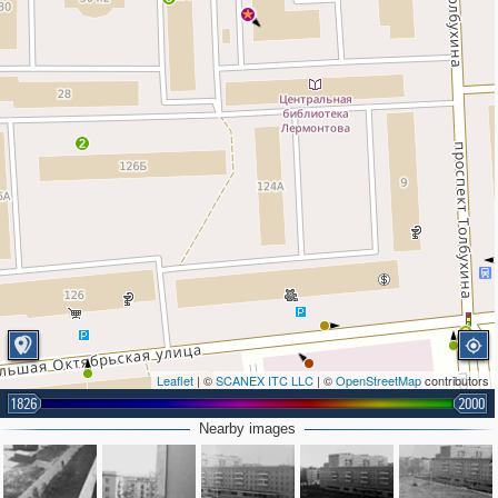
2
2
Leaflet
| ©
SCANEX ITC LLC
| ©
OpenStreetMap
contributors
1826
2000
Nearby images