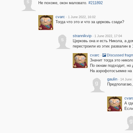
s
Не похоже, окон маловато.
#211892
cvarc
·
1 June 2022, 16:02
Тогда что это и что за церковь сзади?
strannikvip
·
1 June 2022, 17:04
s
Церковь она и есть Никола, а до
перестроили из этих развалин в 
cvarc
·
Discussed frag
Значит тогда это нико
По окнам подходит, но 
На аэрофотосъемке на 
gaulin
·
14 June 
g
Предполагаю, 
cvar
А гд
Если
g