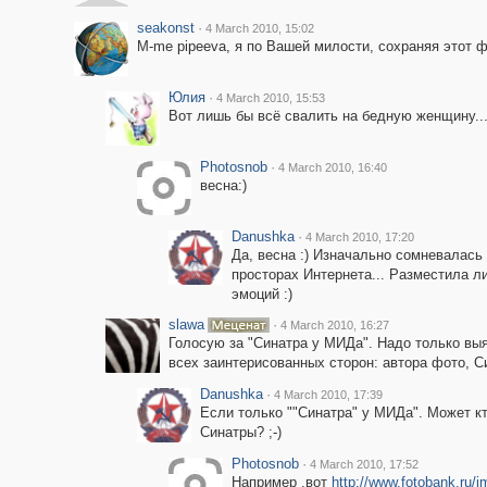
seakonst
·
4 March 2010, 15:02
M-me pipeeva, я по Вашей милости, сохраняя этот 
Юлия
·
4 March 2010, 15:53
Вот лишь бы всё свалить на бедную женщину...
Photosnob
·
4 March 2010, 16:40
весна:)
Danushka
·
4 March 2010, 17:20
Да, весна :) Изначально сомневалас
просторах Интернета... Разместила ли
эмоций :)
slawa
·
4 March 2010, 16:27
Голосую за "Синатра у МИДа". Надо только выя
всех заинтерисованных сторон: автора фото, С
Danushka
·
4 March 2010, 17:39
Если только ""Синатра" у МИДа". Может кт
Синатры? ;-)
Photosnob
·
4 March 2010, 17:52
Например ,вот
http://www.fotobank.ru/