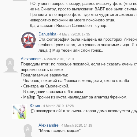
НО: у меня вопрос к юзеру, разместившему фото (мне п
не на Синатру, просто выпускники ВАВТ все были стиль
Причем это не первое фото, где мне чудятся знакомые л
невероятно похожий на моего покойного отца.
Да, а вариант Russian Connection - супер.
Danushka
·
4 March 2010, 17:35
Эта фотография была найдена на просторах Интерн
seakonst уже писал, что узнавал знакомые лица. Я
лица :) Мир тесен или слой тонок...
Alexsandre
·
4 March 2010, 12:01
A
Подводим итог: по просьбе пожилой, если не сказать очень 
переименовать снимок.
Предлагаемые варианты:
- Человек, похожий на Френка в молодости, около столба.
- Синатра на Смоленской.
- В ожидании связника с батоном.
- Майор Пронин из куста наблюдает за агентом Френком.
Юлия
·
4 March 2010, 12:28
:))) поаккуратней! а то очень старая дама пожалуется др
Alexsandre
·
4 March 2010, 14:15
A
"Миль пардон, мадам"