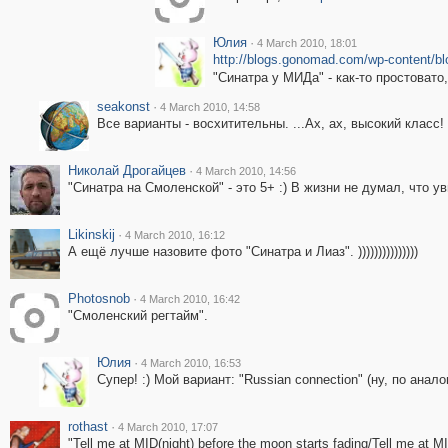
Юлия
·
4 March 2010, 18:01
http://blogs.gonomad.com/wp-content/bl
"Синатра у МИДа" - как-то простовато,
seakonst
·
4 March 2010, 14:58
Все варианты - восхитительны. ...Ах, ах, высокий класс!
Николай Дрогайцев
·
4 March 2010, 14:56
"Синатра на Смоленской" - это 5+ :) В жизни не думал, что у
Likinskij
·
4 March 2010, 16:12
А ещё лучше назовите фото "Синатра и Лиаз". )))))))))))))))
Photosnob
·
4 March 2010, 16:42
"Смоленский регтайм".
Юлия
·
4 March 2010, 16:53
Супер! :) Мой вариант: "Russian connection" (ну, по анал
rothast
·
4 March 2010, 17:07
"Tell me at MID(night) before the moon starts fading/Tell me at