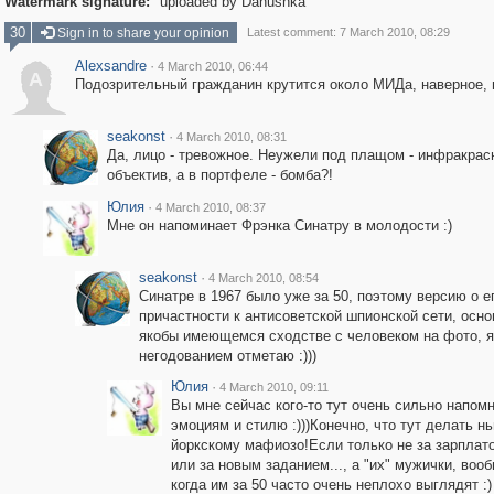
Watermark signature:
uploaded by Danushka
30
Sign in to share your opinion
Latest comment: 7 March 2010, 08:29
Alexsandre
·
4 March 2010, 06:44
A
Подозрительный гражданин крутится около МИДа, наверное, 
seakonst
·
4 March 2010, 08:31
Да, лицо - тревожное. Неужели под плащом - инфракрас
объектив, а в портфеле - бомба?!
Юлия
·
4 March 2010, 08:37
Мне он напоминает Фрэнка Синатру в молодости :)
seakonst
·
4 March 2010, 08:54
Синатре в 1967 было уже за 50, поэтому версию о е
причастности к антисоветской шпионской сети, осн
якобы имеющемся сходстве с человеком на фото, я
негодованием отметаю :)))
Юлия
·
4 March 2010, 09:11
Вы мне сейчас кого-то тут очень сильно напом
эмоциям и стилю :)))Конечно, что тут делать н
йоркскому мафиозо!Если только не за зарплат
или за новым заданием..., а "их" мужички, вооб
когда им за 50 часто очень неплохо выглядят :