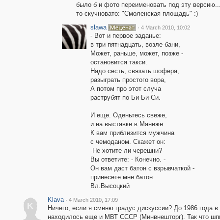
было б и фото переименовать под эту версию...,
то скучновато: "Смоленская площадь" :)
slawa
·
4 March 2010, 10:02
- Вот и первое заданье:
в три пятнадцать, возле бани,
Может, раньше, может, позже -
остановится такси.
Надо сесть, связать шофера,
разыграть простого вора,
А потом про этот случа
раструбят по Би-Би-Си.
И еще. Оденьтесь свеже,
и на выставке в Манеже
К вам приблизится мужчина
с чемоданом. Скажет он:
-Не хотите ли черешни?-
Вы ответите: - Конечно. -
Он вам даст батон с взрывчаткой -
принесете мне батон.
Вл.Высоцкий
Klava
·
4 March 2010, 17:09
K
Ничего, если я сменю градус дискуссии? До 1986 года в
находилось еще и МВТ СССР (Минвнешторг). Так что шпи