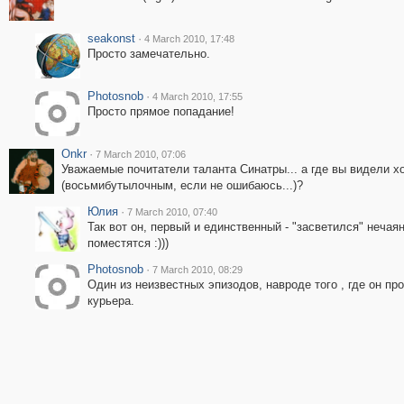
seakonst
·
4 March 2010, 17:48
Просто замечательно.
Photosnob
·
4 March 2010, 17:55
Просто прямое попадание!
Onkr
·
7 March 2010, 07:06
Уважаемые почитатели таланта Синатры... а где вы видели 
(восьмибутылочным, если не ошибаюсь...)?
Юлия
·
7 March 2010, 07:40
Так вот он, первый и единственный - "засветился" нечаян
поместятся :)))
Photosnob
·
7 March 2010, 08:29
Один из неизвестных эпизодов, навроде того , где он п
курьера.