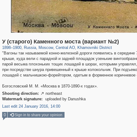
319,882
1,407,363
160,021
8,286
29,248
5,916
19,395
722
У (старого) Каменного моста (вариант №2)
1898
–
1900
,
Russia
,
Moscow
,
Central AO
,
Khamovniki District
"Вагоны так называемой конно-железной дороги появились в середине 70
крыше, куда вели с парадной и задней площадок узенькие винтообраз
парой весьма плохоньких тощих лошадей в шорах, которыми управлял,
при посредстве шнура привешенный к крыше колокольчик. При подъемах
лошадей с мальчишкою-форейтором, одетым в форменное коричневое с 
Богословский М. М. «Москва в 1870-1890-х годах».
Shooting direction:
northeast

Watermark signature:
uploaded by Danushka
Last edit 24 January 2016, 14:00
0
Sign in to share your opinion