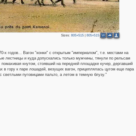
3
Sizes:
805×515
|
805×515
W
3
2
5
-х годов... Вагон "конки" с открытым "империалом", т.е. местами на
3
ные лестницы и куда допускались только мужчины, тянули по рельсам
 помахивая кнутом, стоявший на передней площадке кучер, дергавший
 в гору к паре лошадей, везущих вагон, прицеплялась цугом еще пара
2
светлыми пуговицами пальто, а летом в темную блузу."
2
4
4
5
2
8