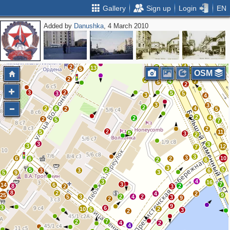
Gallery
Sign up
Login
EN
Added by
Danushka
, 4 March 2010
2
2
2
3
6
2
12
5
3
10
12
2
52
2
2
5
18
3
5
11
19
8
5
6
4
3
3
4
11
2
4
2
5
13
5
4
2
10
OSM
2
2
4
7
5
2
3
2
5
3
5
3
4
3
3
2
2
6
4
2
5
2
4
2
2
5
7
2
2
5
11
5
3
2
3
3
3
12
7
3
3
6
10
6
2
2
6
3
5
5
2
3
3
6
3
5
9
4
3
16
3
7
14
6
8
2
2
3
8
2
4
2
25
9
5
3
2
4
2
3
9
2
9
3
6
10
2
5
3
2
7
2
4
2
4