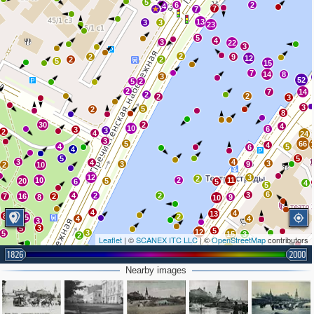
5
6
2
14
7
7
13
3
3
23
5
4
3
22
3
2
2
9
12
2
2
5
15
7
14
8
3
52
5
2
2
7
14
2
2
2
3
3
5
2
8
30
2
4
10
6
3
3
2
4
24
3
5
66
4
4
5
6
4
5
5
3
4
4
3
3
9
2
10
12
3
2
10
2
11
20
5
6
5
4
5
6
3
4
2
2
7
16
2
8
9
10
4
4
13
8
2
15
4
4
3
3
5
5
12
3
5
15
3
2
Leaflet
| ©
SCANEX ITC LLC
| ©
OpenStreetMap
contributors
10
9
2
8
6
3
15
3
2
1826
3
2000
4
4
3
4
Nearby images
7
6
9
5
3
13
3
4
7
8
3
4