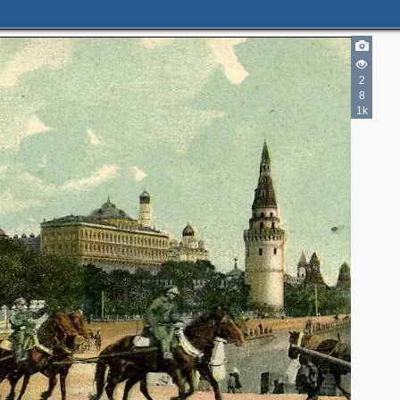
2
8
1k
2
6
9
5
13
4
6
4
6