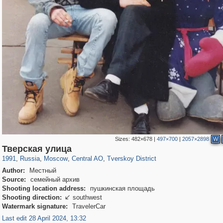
Sizes:
482×678
|
497×700
|
2057×2898
W
319,882
1,407,373
160,021
8,286
29,248
5,916
53,055
2,283
Тверская улица
1991
,
Russia
,
Moscow
,
Central AO
,
Tverskoy District
Author:
Местный
Source:
семейный архив
Shooting location address:
пушкинская площадь
Shooting direction:
southwest

Watermark signature:
TravelerCar
Last edit 28 April 2024, 13:32