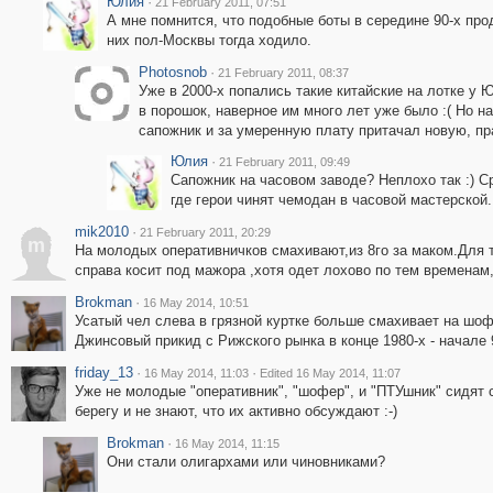
Юлия
·
21 February 2011, 07:51
А мне помнится, что подобные боты в середине 90-х про
них пол-Москвы тогда ходило.
Photosnob
·
21 February 2011, 08:37
Уже в 2000-х попались такие китайские на лотке у
в порошок, наверное им много лет уже было :( Но 
сапожник и за умеренную плату притачал новую, пр
Юлия
·
21 February 2011, 09:49
Сапожник на часовом заводе? Неплохо так :) 
где герои чинят чемодан в часовой мастерской.
mik2010
·
21 February 2011, 20:29
m
На молодых оперативничков смахивают,из 8го за маком.Для 
справа косит под мажора ,хотя одет лохово по тем временам
Brokman
·
16 May 2014, 10:51
Усатый чел слева в грязной куртке больше смахивает на шо
Джинсовый прикид с Рижского рынка в конце 1980-х - начале 
friday_13
·
·
16 May 2014, 11:03
Edited 16 May 2014, 11:07
Уже не молодые "оперативник", "шофер", и "ПТУшник" сидят 
берегу и не знают, что их активно обсуждают :-)
Brokman
·
16 May 2014, 11:15
Они стали олигархами или чиновниками?