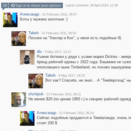
18
Sign in to share your opinion
Latest comment: 28 April 2024, 12:39
Александр
·
21 February 2011, 05:57
Боты у мужика зачотные :)
Taboh
·
21 February 2011, 06:02
Похоже на "Хеклер и Кох", у меня есть подобные 8)
dlo
·
9 May 2017, 13:12
Рыжие ботинки у дяди с усами марки Dickies - амер
бренд рабочей одежы с 1922 года. Башмаки не хуже
опопсевшего ныне Timberland, но лохово зашнурова
Taboh
·
9 May 2017, 18:23
Вот как? Спасибо, не знал... А "Тимберлэнд" ны
shchipok
·
21 February 2011, 06:11
Не менее $20 (по ценам 1993 г.) в секциях рабочей оде
Александр
·
21 February 2011, 06:24
Сейчас подобные продаются в Тимбаланде, очень п
стоят 200 $