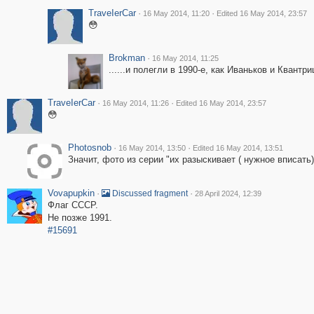
ТrаvеIеrCar
·
·
16 May 2014, 11:20
Edited 16 May 2014, 23:57
😳
Brokman
·
16 May 2014, 11:25
......и полегли в 1990-е, как Иваньков и Квантр
ТrаvеIеrCar
·
·
16 May 2014, 11:26
Edited 16 May 2014, 23:57
😳
Photosnob
·
·
16 May 2014, 13:50
Edited 16 May 2014, 13:51
Значит, фото из серии "их разыскивает ( нужное вписать)
Vovapupkin
·
·
Discussed fragment
28 April 2024, 12:39
Флаг СССР.
Не позже 1991.
#15691