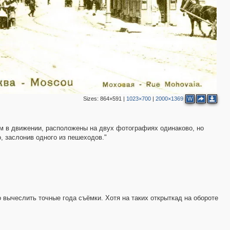
6
3
10
2
Sizes:
864×591
|
1023×700
|
2000×1369
W
м в движении, расположены на двух фотографиях одинаково, но
 заслонив одного из пешеходов."
3
2
3
 вычеслить точные года съёмки. Хотя на таких открыткад на обороте
4
2