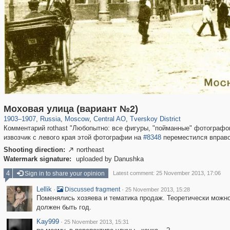
319,878
1,407,206
160,021
8,286
29,248
5,916
53,055
2,283
Моховая улица (вариант №2)
1903
–
1907
,
Russia
,
Moscow
,
Central AO
,
Tverskoy District
Комментарий rothast "Любопытно: все фигуры, "пойманные" фотографо
извозчик с левого края этой фотографии на
#8348
переместился вправо,
Shooting direction:
northeast

Watermark signature:
uploaded by Danushka
4
Sign in to share your opinion
Latest comment: 25 November 2013, 17:06
Lellik
·
·
Discussed fragment
25 November 2013, 15:28
Поменялись хозяева и тематика продаж. Теоретически можно
должен быть год.
Kay999
·
25 November 2013, 15:31