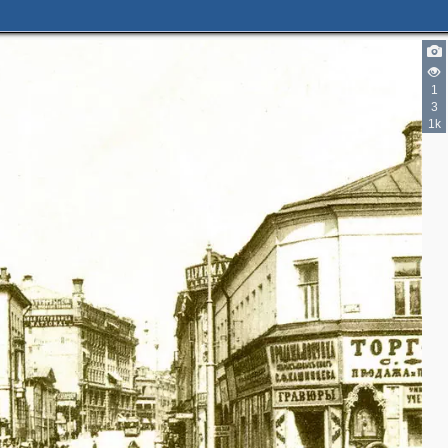
1
3
1k
2
13
7