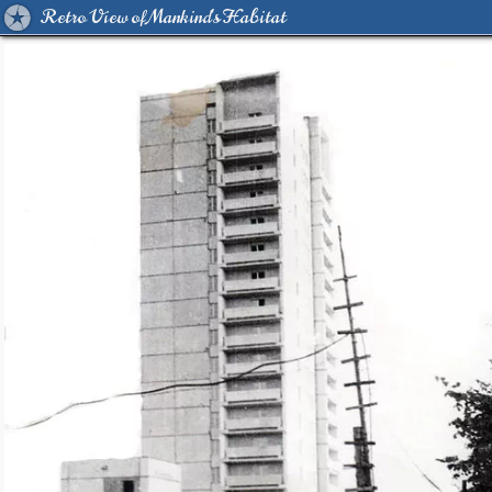
Retro View of Mankind's Habitat