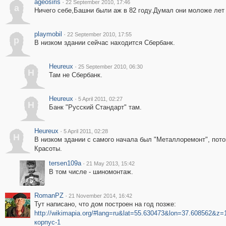
ageosiris
·
22 September 2010, 17:46
a
Ничего себе,Башни были аж в 82 году.Думал они моложе лет 
playmobil
·
22 September 2010, 17:55
p
В низком здании сейчас находится Сбербанк.
Heureux
·
25 September 2010, 06:30
H
Там не Сбербанк.
Heureux
·
5 April 2011, 02:27
H
Банк "Русский Стандарт" там.
Heureux
·
5 April 2011, 02:28
H
В низком здании с самого начала был "Металлоремонт", пото
Красоты.
tersen109a
·
21 May 2013, 15:42
В том числе - шиномонтаж.
RomanPZ
·
21 November 2014, 16:42
Тут написано, что дом построен на год позже:
http://wikimapia.org/#lang=ru&lat=55.630473&lon=37.608562&
корпус-1