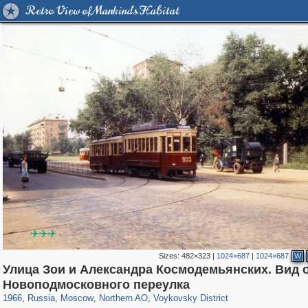
Retro View of Mankind's Habitat
Sizes:
482×323
|
1024×687
|
1024×687
W
Улица Зои и Александра Космодемьянских. Вид о
319,861
1,406,837
8,286
22,540
29,243
598
1,077
10
Новоподмосковного переулка
1966
,
Russia
,
Moscow
,
Northern AO
,
Voykovsky District