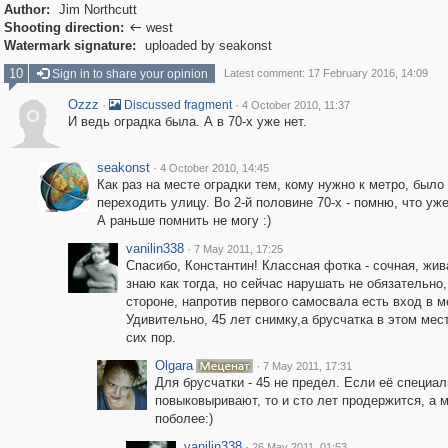
Author:
Jim Northcutt
Shooting direction:
west

Watermark signature:
uploaded by seakonst
10
Sign in to share your opinion
Latest comment: 17 February 2016, 14:09
Ozzz
·
·
Discussed fragment
4 October 2010, 11:37
O
И ведь оградка была. А в 70-х уже нет.
seakonst
·
4 October 2010, 14:45
Как раз на месте оградки тем, кому нужно к метро, было
переходить улицу. Во 2-й половине 70-х - помню, что уж
А раньше помнить не могу :)
vanilin338
·
7 May 2011, 17:25
Спасибо, Константин! Классная фотка - сочная, жива
знаю как тогда, но сейчас нарушать не обязательно,
стороне, напротив первого самосвала есть вход в м
Удивительно, 45 лет снимку,а брусчатка в этом мес
сих пор.
Olgara
·
7 May 2011, 17:31
Для брусчатки - 45 не предел. Если её специал
повыковыривают, то и сто лет продержится, а 
поболее:)
vanilin338
·
26 May 2011, 01:53