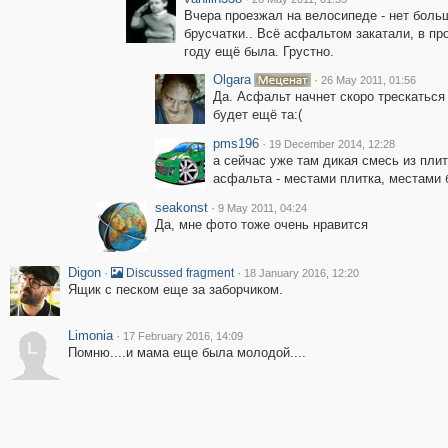
Вчера проезжал на велосипеде - нет боль
брусчатки.. Всё асфальтом закатали, в п
году ещё была. Грустно.
Olgara
·
26 May 2011, 01:56
Да. Асфальт начнет скоро трескаться
будет ещё та:(
pms196
·
19 December 2014, 12:28
а сейчас уже там дикая смесь из плит
асфальта - местами плитка, местами 
seakonst
·
9 May 2011, 04:24
Да, мне фото тоже очень нравится
Digon
·
·
Discussed fragment
18 January 2016, 12:20
Ящик с песком еще за заборчиком.
Limonia
·
17 February 2016, 14:09
L
Помню....и мама еще была молодой....