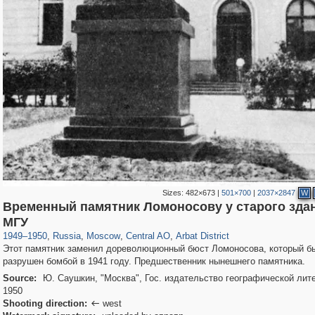
Sizes:
482×673
|
501×700
|
2037×2847
W
Временный памятник Ломоносову у старого зда
319,882
1,407,375
160,021
8,286
29,248
5,916
13,485
356
МГУ
1949
–
1950
,
Russia
,
Moscow
,
Central AO
,
Arbat District
Этот памятник заменил дореволюционный бюст Ломоносова, который б
разрушен бомбой в 1941 году. Предшественник нынешнего памятника.
Source:
Ю. Саушкин, "Москва", Гос. издательство географической лит
1950
Shooting direction:
west
