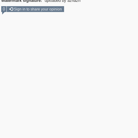
Watermark signature:
uploaded by aznazn
0
Sign in to share your opinion