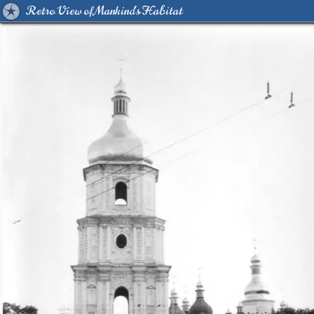
Retro View of Mankind's Habitat