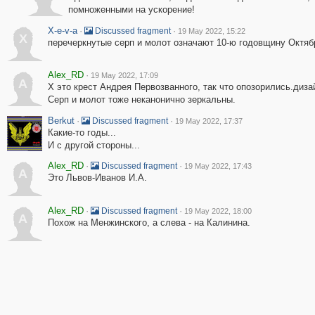
помноженными на ускорение!
X-e-v-a
·
·
Discussed fragment
19 May 2022, 15:22
X
перечеркнутые серп и молот означают 10-ю годовщину Октяб
Alex_RD
·
19 May 2022, 17:09
A
Х это крест Андрея Первозванного, так что опозорились.диза
Серп и молот тоже неканонично зеркальны.
Berkut
·
·
Discussed fragment
19 May 2022, 17:37
Какие-то годы...
И с другой стороны...
Alex_RD
·
·
Discussed fragment
19 May 2022, 17:43
A
Это Львов-Иванов И.А.
Alex_RD
·
·
Discussed fragment
19 May 2022, 18:00
A
Похож на Менжинского, а слева - на Калинина.