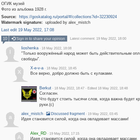
ОГИК музей
Фото из альбома 1928 г.
Source:
https://goskatalog.ru/portal/#/collections?id=32230924
Watermark signature:
uploaded by alex_mistch
Last edit 19 May 2022, 17:08
10
Sign in to share your opinion
Latest comment: 19 May 2022, 18:00
lioshenka
·
18 May 2022, 18:08
l
"Только вооружённый народ может быть действительным оп
свободы".
X-e-v-a
·
18 May 2022, 18:45
X
Все верно, добро должно быть с кулаками.
Berkut
·
·
18 May 2022, 18:47
Edited 18 May 2022, 18:48
Согласен.
Что будут стоить тысячи слов, когда важна будет к
руки.(с)
alex_mistch
·
·
Discussed fragment
19 May 2022, 03:45
a
Идея становится силой, когда она овладевает массами!
Alex_RD
·
19 May 2022, 17:15
A
Идея становится силой, когда она овладевает массами,