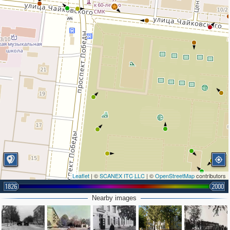
Leaflet
| ©
SCANEX ITC LLC
| ©
OpenStreetMap
contributors
1826
2000
2
Nearby images
8