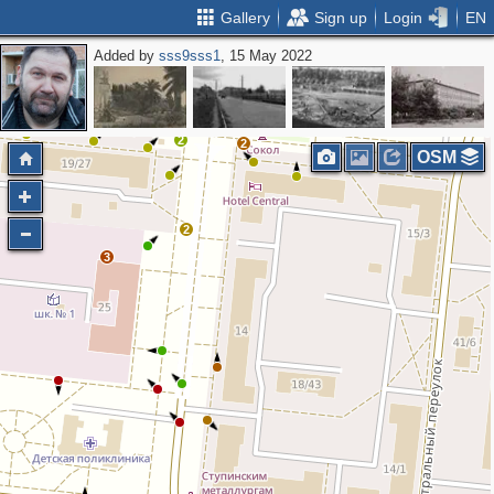
Gallery
Sign up
Login
EN
Added by
sss9sss1
, 15 May 2022
2
2
2
2
OSM
2
3