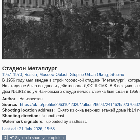
96,615
1,407,363
1,691
29,248
1,401
22
872
17
Стадион Металлург
1957
–
1970
,
Russia
,
Moscow Oblast
,
Stupino Urban Okrug
,
Stupino
В 1956 году был введен в строй городской стадион "Металлург", котор
На стадионе была создана и действовала ДЮСШ СМК. В 8 секциях в то
Дом №18/12 по ул Чайковского откуда велась съёмка был сдан в 1956
Author:
Не известен
Source:
https://ok.ru/profile/296310423204/album/869372414628/9237063
Shooting location address:
Снято из окна верхних этажей дома №14 п
Shooting direction:
southeast

Watermark signature:
uploaded by sss9sss1
Last edit 21 July 2026, 15:58
0
Sign in to share your opinion