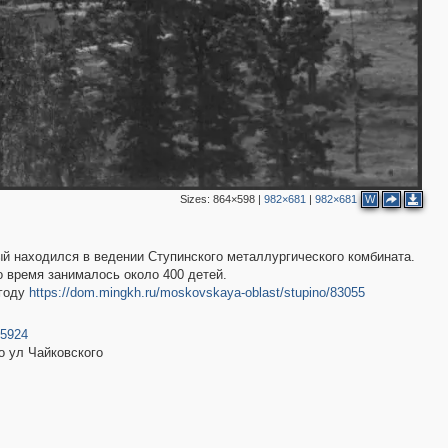
Sizes:
864×598
|
982×681
|
982×681
W
ый находился в ведении Ступинского металлургического комбината.
 время занималось около 400 детей.
 году
https://dom.mingkh.ru/moskovskaya-oblast/stupino/83055
25924
о ул Чайковского