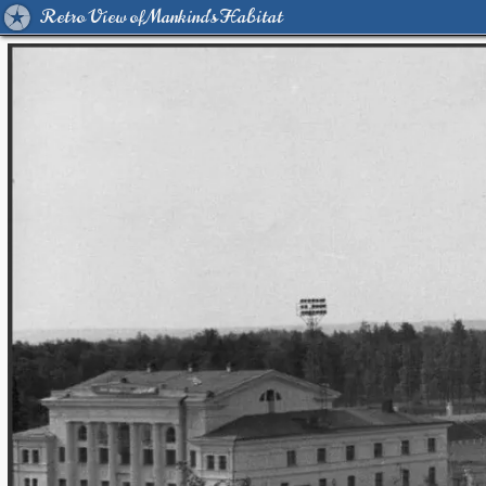
Retro View of Mankind's Habitat