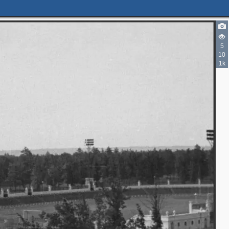
5
10
1k